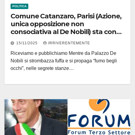
POLITICA
Comune Catanzaro, Parisi (Azione,
unica opposizione non
consociativa al De Nobili) sta con
l’Fts e annuncia iniziative, dopo
15/11/2025
IRRIVERENTEMENTE
quanto accaduto per la questione
Riceviamo e pubblichiamo Mentre da Palazzo De
rifiuti, contro lo “strano” bando
Nobili si strombazza fuffa e si propaga “fumo begli
fioritiano
occhi”, nelle segrete stanze…