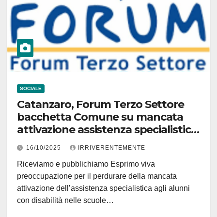
SOCIALE
Catanzaro, Forum Terzo Settore
bacchetta Comune su mancata
attivazione assistenza specialistica
alunni disabili. Costanzo: Sono
16/10/2025
IRRIVERENTEMENTE
molto preoccupata
Riceviamo e pubblichiamo Esprimo viva
preoccupazione per il perdurare della mancata
attivazione dell’assistenza specialistica agli alunni
con disabilità nelle scuole…