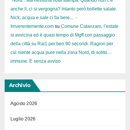
"Nord". Ma nessuna nota stampa. Quando non c'è
anche lì, ci si vergogna? Intanto però bollette salate.
Nick: acqua e sale ci fai bere… -
Irriverentemente.com
su
Comune Catanzaro, l’estate
si avvicina ed è quasi tempo di Mgff con passaggio
della città su Rai1 per ben 90 secondi. Ragion per
cui niente acqua pure nella zona Nord, di solito…
immune. E senza avviso
Archivio
Agosto 2026
Luglio 2026