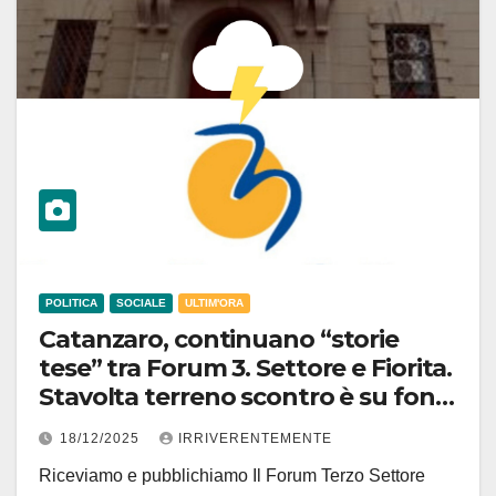
POLITICA
SOCIALE
ULTIM'ORA
Catanzaro, continuano “storie
tese” tra Forum 3. Settore e Fiorita.
Stavolta terreno scontro è su fondi
autismo, ma c’è molto altro dietro
18/12/2025
IRRIVERENTEMENTE
(link cronistoria)!
Riceviamo e pubblichiamo Il Forum Terzo Settore