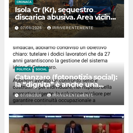
CRONACA
Isola Cr (Kr), sequestro
discarica abusiva. Area vicina
a centro abitato
07/08/2026
IRRIVERENTEMENTE
POLITICA
SOCIAL
Catanzaro (fotonotizia social):
la “dignita” è anche una
questione di… accenti. Ma
07/08/2026
IRRIVERENTEMENTE
Fiorita, infastidito da disastro
“bollette acqua pazze e fuori
tempo massimo”, difende
lavoratori Sorical