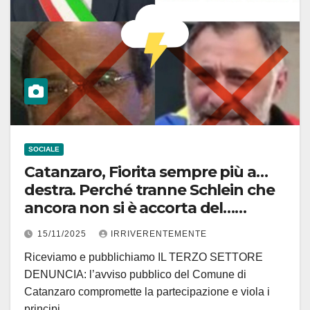
SOCIALE
Catanzaro, Fiorita sempre più a…
destra. Perché tranne Schlein che
ancora non si è accorta del…
trucco, quelli della sinistra locale lo
15/11/2025
IRRIVERENTEMENTE
hanno smascherato. Stavolta,
Riceviamo e pubblichiamo IL TERZO SETTORE
come da noi anticipato, sono quelli
DENUNCIA: l’avviso pubblico del Comune di
dell’Fts
Catanzaro compromette la partecipazione e viola i
principi…