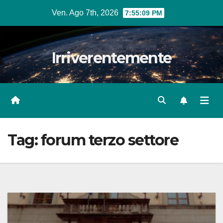
Salta
Ven. Ago 7th, 2026
7:55:10 PM
al
contenuto
Irriverentemente
Tag:
forum terzo settore