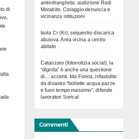
antindrangheta: audizione Rodi
to di
Morabito. Coraggio denuncia e
vicinanza istituzioni
ivo,
nte
Isola Cr (Kr), sequestro discarica
abusiva. Area vicina a centro
abitato
tane
Catanzaro (fotonotizia social): la
“dignita” è anche una questione
dalla
di… accenti. Ma Fiorita, infastidito
da disastro “bollette acqua pazze
e fuori tempo massimo”, difende
lavoratori Sorical
trada
Commenti