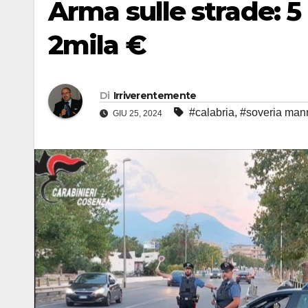
Arma sulle strade: 5 
2mila €
Di
Irriverentemente
#calabria
,
#soveria mann
GIU 25, 2024