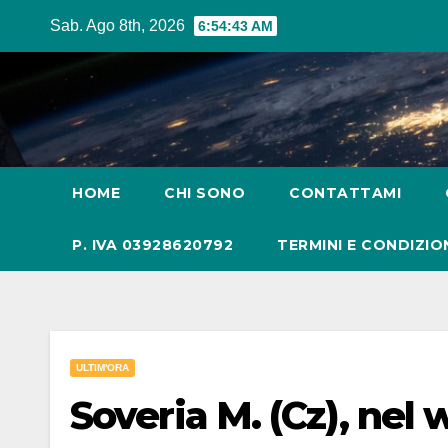
Salta
Sab. Ago 8th, 2026
6:54:44 AM
al
contenuto
HOME
CHI SONO
CONTATTAMI
P. IVA 03928620792
TERMINI E CONDIZIO
ULTIM'ORA
Soveria M. (Cz), nel