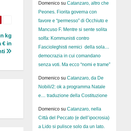
Domenico
su
Catanzaro, altro che
Peones. Fiorita governa con
favore e “permesso” di Occhiuto e
Mancuso F. Mentre si sente solita
un kg
solfa: Kommunisti contro
 € in
Fascioleghisti nemici della sola…
nti
democrazia in cui comandano
senza voti. Ma ecco “nomi e trame”
Domenico
su
Catanzaro, da De
Nobili/2: ok a programma Natale
e… traduzione della Costituzione
Domenico
su
Catanzaro, nella
Città del Peccato (e dell’ipocrosia)
a Lido si pulisce solo da un lato.