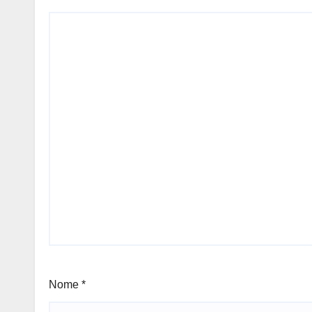
e parco Li Comuni
Nome
*