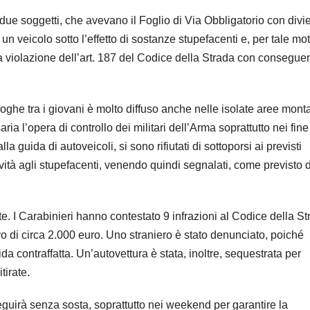
o due soggetti, che avevano il Foglio di Via Obbligatorio con divie
un veicolo sotto l’effetto di sostanze stupefacenti e, per tale mot
la violazione dell’art. 187 del Codice della Strada con consegue
roghe tra i giovani è molto diffuso anche nelle isolate aree mon
a l’opera di controllo dei militari dell’Arma soprattutto nei fine
lla guida di autoveicoli, si sono rifiutati di sottoporsi ai previsti
tività agli stupefacenti, venendo quindi segnalati, come previsto 
te. I Carabinieri hanno contestato 9 infrazioni al Codice della S
 di circa 2.000 euro. Uno straniero è stato denunciato, poiché
da contraffatta. Un’autovettura è stata, inoltre, sequestrata per
tirate.
seguirà senza sosta, soprattutto nei weekend per garantire la