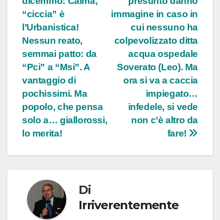
dicemmo: Calma,
presunto danno
“ciccia” è
immagine in caso in
l’Urbanistica!
cui nessuno ha
Nessun reato,
colpevolizzato ditta
semmai patto: da
acqua ospedale
“Pci” a “Msi”. A
Soverato (Leo). Ma
vantaggio di
ora si va a caccia
pochissimi. Ma
impiegato…
popolo, che pensa
infedele, si vede
solo a… giallorossi,
non c’è altro da
lo merita!
fare!
Di
Irriverentemente