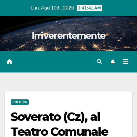
Salta
Lun. Ago 10th, 2026
3:41:42 AM
al
contenuto
Irriverentemente
POLITICA
Soverato (Cz), al
Teatro Comunale