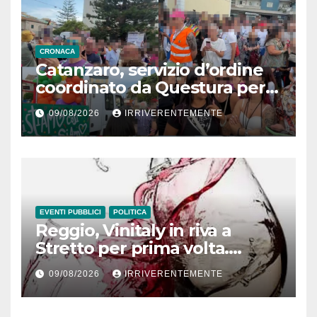
CRONACA
Catanzaro, servizio d’ordine
coordinato da Questura per
Pride
09/08/2026
IRRIVERENTEMENTE
EVENTI PUBBLICI
POLITICA
Reggio, Vinitaly in riva a
Stretto per prima volta.
Occhiuto: Sibari ha
09/08/2026
IRRIVERENTEMENTE
funzionato, ma qui di più