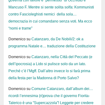
governa con favore e “permesso” di Occhiuto e
Mancuso F. Mentre si sente solita solfa: Kommunisti
contro Fascioleghisti nemici della sola…
democrazia in cui comandano senza voti. Ma ecco
“nomi e trame”
Domenico
su
Catanzaro, da De Nobili/2: ok a
programma Natale e… traduzione della Costituzione
Domenico
su
Catanzaro, nella Città del Peccato (e
dell’ipocrosia) a Lido si pulisce solo da un lato.
Perché c’è l’Mgff. Dall’altro invece lo si farà prima
della festa per la Madonna di Porto Salvo?
Domenico
su
Comune Catanzaro, dall’album dei…
ricordi l’ennesima (ri)prova che il governo Fiorita-
Talerico è una “Supercazzola”! Leggete per credere