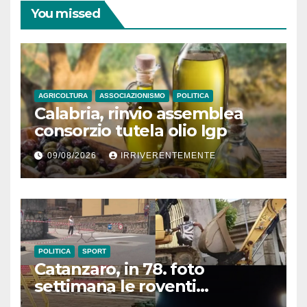
You missed
AGRICOLTURA
ASSOCIAZIONISMO
POLITICA
Calabria, rinvio assemblea
consorzio tutela olio Igp
09/08/2026
IRRIVERENTEMENTE
POLITICA
SPORT
Catanzaro, in 78. foto
settimana le roventi
polemiche su lavori stadio.