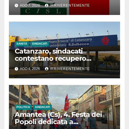
distribuzione organizzata.
AGO 7, 2026
IRRIVERENTEMENTE
Proclamato da sindacati per
riaffermare valore riposo nei
festivi
SANITÀ
SINDACATI
Catanzaro, sindacati
contestano recupero
retroattivo somme per
AGO 4, 2026
IRRIVERENTEMENTE
vestizione, blocco contratti e
gestione amministrativa
Dulbecco, con richiesta
dimissioni vertici aziendali
POLITICA
SINDACATI
Amantea (Cs), 4. Festa dei
Popoli dedicata a
integrazione e accoglienza