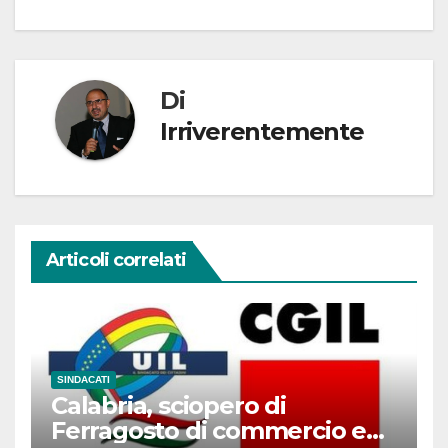
Di
Irriverentemente
Articoli correlati
SINDACATI
Calabria, sciopero di
Ferragosto di commercio e