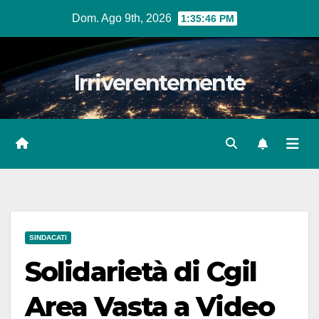
Salta
Dom. Ago 9th, 2026
1:35:47 PM
al
contenuto
Irriverentemente
SINDACATI
Solidarietà di Cgil
Area Vasta a Video