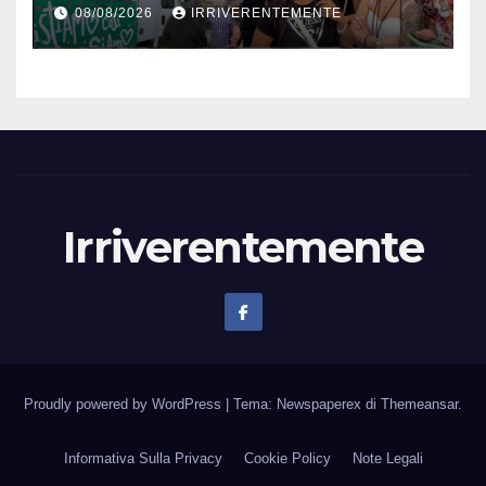
ora, a… cose fatte, gli diamo
08/08/2026
IRRIVERENTEMENTE
poco spazio. Noi di destra,
però fautori di tutte le
libertà. Molti, sui social in
particolare, lo hanno definito
“orrendo carnevale”. Ma al
netto… eccessi, che male ha
fatto?
Irriverentemente
Proudly powered by WordPress
|
Tema: Newspaperex di
Themeansar
.
Informativa Sulla Privacy
Cookie Policy
Note Legali