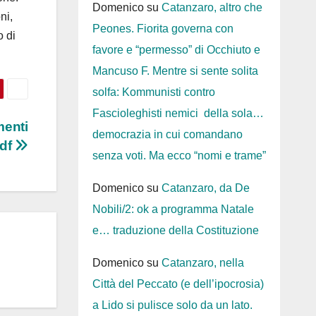
Domenico
su
Catanzaro, altro che
ni,
Peones. Fiorita governa con
o di
favore e “permesso” di Occhiuto e
Mancuso F. Mentre si sente solita
solfa: Kommunisti contro
Fascioleghisti nemici della sola…
menti
democrazia in cui comandano
Gdf
senza voti. Ma ecco “nomi e trame”
Domenico
su
Catanzaro, da De
Nobili/2: ok a programma Natale
e… traduzione della Costituzione
Domenico
su
Catanzaro, nella
Città del Peccato (e dell’ipocrosia)
a Lido si pulisce solo da un lato.