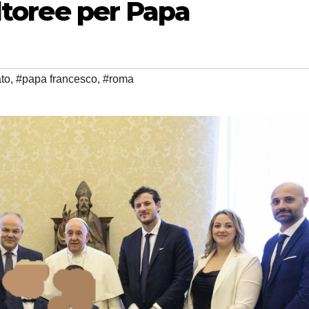
ltoree per Papa
ato
,
#papa francesco
,
#roma