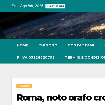
Salta
Sab. Ago 8th, 2026
2:41:58 AM
al
contenuto
HOME
CHI SONO
CONTATTAMI
P. IVA 03928620792
TERMINI E CONDIZIO
ULTIM'ORA
Roma, noto orafo cr