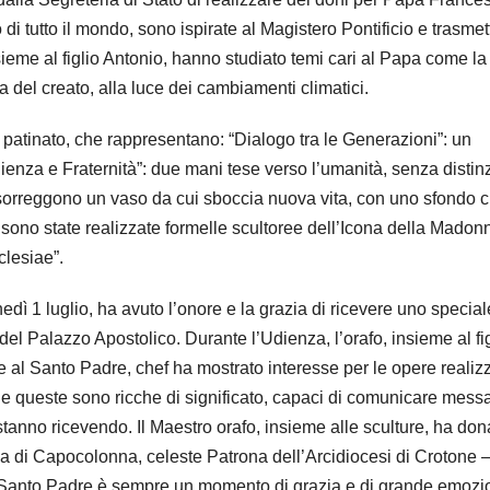
 di tutto il mondo, sono ispirate al Magistero Pontificio e trasme
sieme al figlio Antonio, hanno studiato temi cari al Papa come la
a del creato, alla luce dei cambiamenti climatici.
 patinato, che rappresentano: “Dialogo tra le Generazioni”: un
enza e Fraternità”: due mani tese verso l’umanità, senza distin
 sorreggono un vaso da cui sboccia nuova vita, con uno sfondo 
, sono state realizzate formelle scultoree dell’Icona della Madon
lesiae”.
nedì 1 luglio, ha avuto l’onore e la grazia di ricevere uno special
l Palazzo Apostolico. Durante l’Udienza, l’orafo, insieme al fig
ee al Santo Padre, chef ha mostrato interesse per le opere realiz
che queste sono ricche di significato, capaci di comunicare mess
stanno ricevendo. Il Maestro orafo, insieme alle sculture, ha don
 di Capocolonna, celeste Patrona dell’Arcidiocesi di Crotone –
l Santo Padre è sempre un momento di grazia e di grande emozi