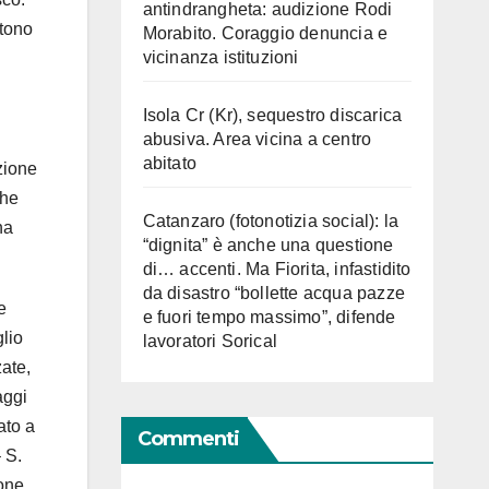
antindrangheta: audizione Rodi
ttono
Morabito. Coraggio denuncia e
vicinanza istituzioni
Isola Cr (Kr), sequestro discarica
abusiva. Area vicina a centro
abitato
zione
che
Catanzaro (fotonotizia social): la
na
“dignita” è anche una questione
di… accenti. Ma Fiorita, infastidito
da disastro “bollette acqua pazze
e
e fuori tempo massimo”, difende
lio
lavoratori Sorical
zate,
aggi
ato a
Commenti
 S.
one.