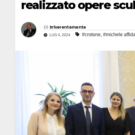
realizzato opere scu
Di
Irriverentemente
#crotone
,
#michele affid
LUG 4, 2024