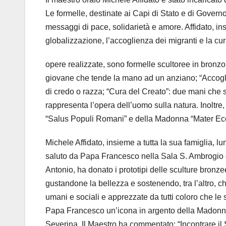
Le formelle, destinate ai Capi di Stato e di Governo
messaggi di pace, solidarietà e amore. Affidato, in
globalizzazione, l’accoglienza dei migranti e la cur
opere realizzate, sono formelle scultoree in bronzo
giovane che tende la mano ad un anziano; “Accogli
di credo o razza; “Cura del Creato”: due mani che
rappresenta l’opera dell’uomo sulla natura. Inoltre
“Salus Populi Romani” e della Madonna “Mater Ecc
Michele Affidato, insieme a tutta la sua famiglia, lu
saluto da Papa Francesco nella Sala S. Ambrogio de
Antonio, ha donato i prototipi delle sculture bronz
gustandone la bellezza e sostenendo, tra l’altro, 
umani e sociali e apprezzate da tutti coloro che le 
Papa Francesco un’icona in argento della Madonna
Severina. Il Maestro ha commentato: “Incontrare i