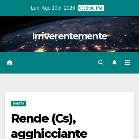
Salta
Lun. Ago 10th, 2026
8:35:01 PM
al
contenuto
Irriverentemente
SANITÀ
Rende (Cs),
agghicciante