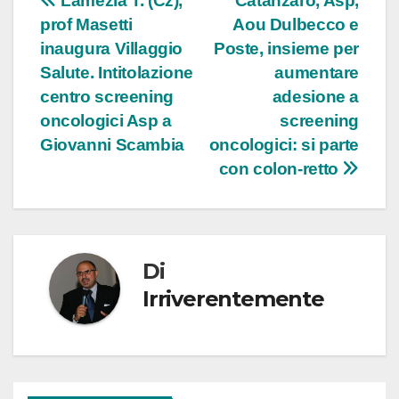
Navigazione
Lamezia T. (Cz),
Catanzaro, Asp,
prof Masetti
Aou Dulbecco e
articoli
inaugura Villaggio
Poste, insieme per
Salute. Intitolazione
aumentare
centro screening
adesione a
oncologici Asp a
screening
Giovanni Scambia
oncologici: si parte
con colon-retto
Di
Irriverentemente