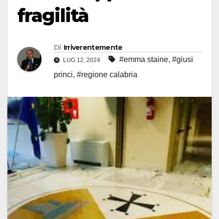
fragilità
Di
Irriverentemente
#emma staine
,
#giusi
LUG 12, 2024
princi
,
#regione calabria