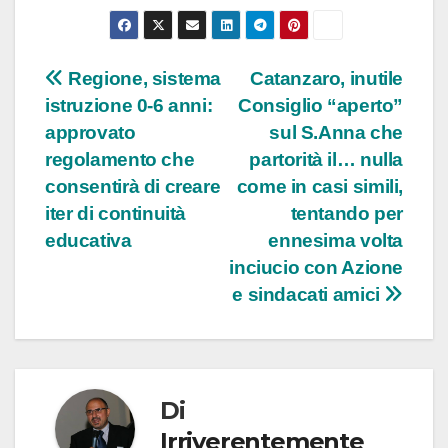
Navigazione
Regione, sistema
Catanzaro, inutile
istruzione 0-6 anni:
Consiglio “aperto”
articoli
approvato
sul S.Anna che
regolamento che
partorità il… nulla
consentirà di creare
come in casi simili,
iter di continuità
tentando per
educativa
ennesima volta
inciucio con Azione
e sindacati amici
Di
Irriverentemente