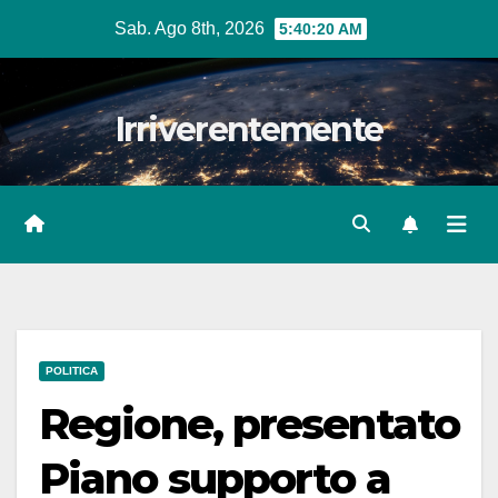
Salta
Sab. Ago 8th, 2026
5:40:21 AM
al
contenuto
Irriverentemente
POLITICA
Regione, presentato
Piano supporto a