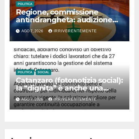
POLITICA
Regione, commissione
antindrangheta: audizione
Rodi Morabito. Coraggio
AGO 7, 2026
IRRIVERENTEMENTE
denuncia e vicinanza
istituzioni
POLITICA
SOCIAL
Catanzaro (fotonotizia social):
la “dignita” è anche una
questione di… accenti. Ma
AGO 7, 2026
IRRIVERENTEMENTE
Fiorita, infastidito da disastro
“bollette acqua pazze e fuori
tempo massimo”, difende
lavoratori Sorical