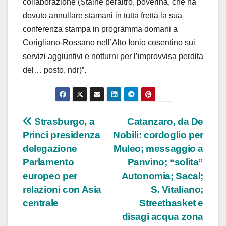
collaborazione (Staine peraltro, poverina, che ha
dovuto annullare stamani in tutta fretta la sua
conferenza stampa in programma domani a
Corigliano-Rossano nell’Alto Ionio cosentino sui
servizi aggiuntivi e notturni per l’improvvisa perdita
del… posto, ndr)”.
Navigazione
Strasburgo, a
Catanzaro, da De
Princi presidenza
Nobili: cordoglio per
articoli
delegazione
Muleo; messaggio a
Parlamento
Panvino; “solita”
europeo per
Autonomia; Sacal;
relazioni con Asia
S. Vitaliano;
centrale
Streetbasket e
disagi acqua zona