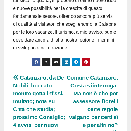
turistico, la quarta, si propone di offrire nuove idee
e nuove possibilità per la crescita di questo
fondamentale settore, offrendo ancora più servizi
di qualità ai visitatori che sceglieranno la Calabria
per le loro vacanze. Il turismo, a mio avviso, può e
deve dare ancora di alla nostra regione in termini
di sviluppo e occupazione.
Navigazione
Catanzaro, da De
Comune Catanzaro,
Nobili: beccato
Costa si interroga:
articoli
mentre getta infissi,
Ma non è che per
multato; nota su
assessore Borelli
Città che studia;
certe regole
prossimo Consiglio;
valgano per certi sì
4 avvisi per nuovi
e per altri no?