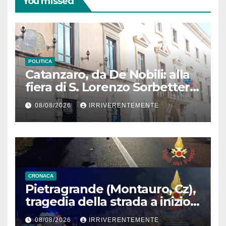
You missed
POLITICA
Catanzaro, da De Nobili: alla
fiera di S. Lorenzo Sorbetteria
Calabria Straordinaria e il
08/08/2026
IRRIVERENTEMENTE
cabaret di Procopio
CRONACA
Pietragrande (Montauro, Cz),
tragedia della strada a inizio
secondo weekend estivo.
08/08/2026
IRRIVERENTEMENTE