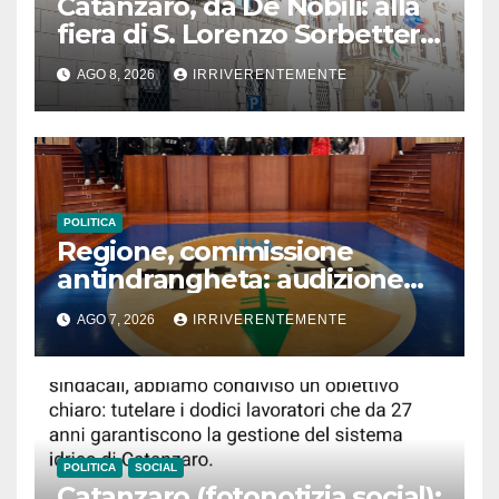
Catanzaro, da De Nobili: alla
fiera di S. Lorenzo Sorbetteria
Calabria Straordinaria e il
AGO 8, 2026
IRRIVERENTEMENTE
cabaret di Procopio
POLITICA
Regione, commissione
antindrangheta: audizione
Rodi Morabito. Coraggio
AGO 7, 2026
IRRIVERENTEMENTE
denuncia e vicinanza
istituzioni
POLITICA
SOCIAL
Catanzaro (fotonotizia social):