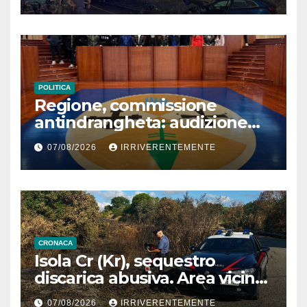
Morte sulla Ss106
POLITICA
Regione, commissione
antindrangheta: audizione
Rodi Morabito. Coraggio
07/08/2026
IRRIVERENTEMENTE
denuncia e vicinanza
istituzioni
CRONACA
Isola Cr (Kr), sequestro
discarica abusiva. Area vicina
a centro abitato
07/08/2026
IRRIVERENTEMENTE