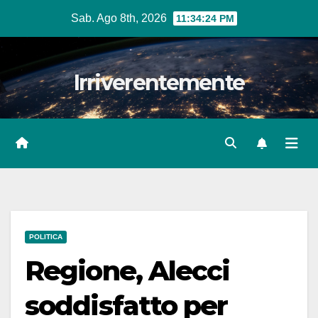
Salta
Sab. Ago 8th, 2026
11:34:25 PM
al
contenuto
Irriverentemente
POLITICA
Regione, Alecci
soddisfatto per