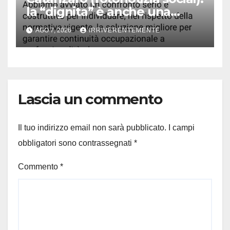
la “dignita” è anche una
questione di… accenti. Ma
AGO 7, 2026
IRRIVERENTEMENTE
Fiorita, infastidito da disastro
“bollette acqua pazze e fuori
tempo massimo”, difende
lavoratori Sorical
Lascia un commento
Il tuo indirizzo email non sarà pubblicato.
I campi
obbligatori sono contrassegnati
*
Commento
*