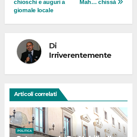
chioschi e auguri a
Mah… chissà
giornale locale
Di
Irriverentemente
Articoli correlati
POLITICA