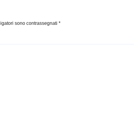
al giorno per
zare intrecci tra
vita e
ligatori sono contrassegnati
*
spettabile…
a gente