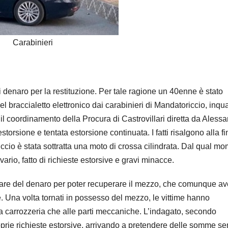
Carabinieri
denaro per la restituzione. Per tale ragione un 40enne è stato
el braccialetto elettronico dai carabinieri di Mandatoriccio, inqu
 il coordinamento della Procura di Castrovillari diretta da Aless
torsione e tentata estorsione continuata. I fatti risalgono alla fi
io è stata sottratta una moto di crossa cilindrata. Dal qual m
lvario, fatto di richieste estorsive e gravi minacce.
 versare del denaro per poter recuperare il mezzo, che comunque a
 Una volta tornati in possesso del mezzo, le vittime hanno
a carrozzeria che alle parti meccaniche. L’indagato, secondo
roprie richieste estorsive, arrivando a pretendere delle somme s