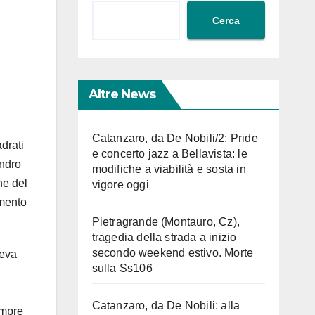
Cerca
Altre News
Catanzaro, da De Nobili/2: Pride
adrati
e concerto jazz a Bellavista: le
andro
modifiche a viabilità e sosta in
ne del
vigore oggi
omento
Pietragrande (Montauro, Cz),
tragedia della strada a inizio
secondo weekend estivo. Morte
veva
sulla Ss106
Catanzaro, da De Nobili: alla
empre