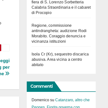
fiera di S. Lorenzo Sorbetteria
Calabria Straordinaria e il cabaret
di Procopio
o
Regione, commissione
antindrangheta: audizione Rodi
Morabito. Coraggio denuncia e
vicinanza istituzioni
Isola Cr (Kr), sequestro discarica
abusiva. Area vicina a centro
heggi
abitato
g per
mme
Commenti
Domenico
su
Catanzaro, altro che
Peones. Fiorita governa con