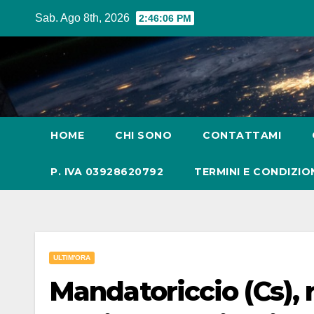
Salta
Sab. Ago 8th, 2026
2:46:07 PM
al
contenuto
HOME
CHI SONO
CONTATTAMI
P. IVA 03928620792
TERMINI E CONDIZIO
ULTIM'ORA
Mandatoriccio (Cs),