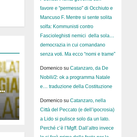
favore e “permesso” di Occhiuto e
Mancuso F. Mentre si sente solita
solfa: Kommunisti contro
Fascioleghisti nemici della sola…
democrazia in cui comandano
senza voti. Ma ecco “nomi e trame”
Domenico
su
Catanzaro, da De
Nobili/2: ok a programma Natale
e… traduzione della Costituzione
nus
Domenico
su
Catanzaro, nella
Città del Peccato (e dell’ipocrosia)
a Lido si pulisce solo da un lato.
Perché c’è l’Mgff. Dall’altro invece