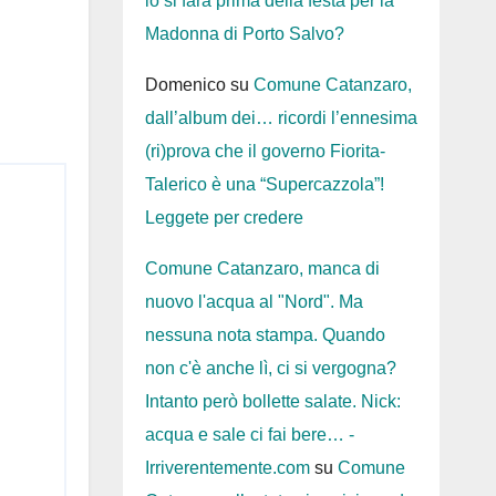
lo si farà prima della festa per la
Madonna di Porto Salvo?
Domenico
su
Comune Catanzaro,
dall’album dei… ricordi l’ennesima
(ri)prova che il governo Fiorita-
Talerico è una “Supercazzola”!
Leggete per credere
Comune Catanzaro, manca di
nuovo l'acqua al "Nord". Ma
nessuna nota stampa. Quando
non c'è anche lì, ci si vergogna?
Intanto però bollette salate. Nick:
acqua e sale ci fai bere… -
Irriverentemente.com
su
Comune