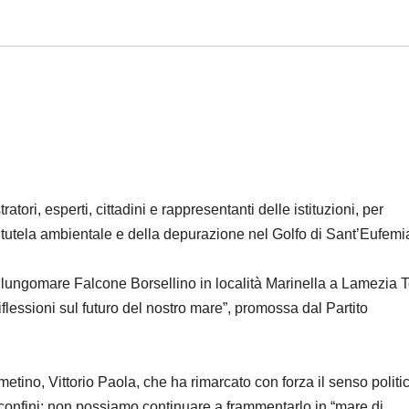
ori, esperti, cittadini e rappresentanti delle istituzioni, per
la tutela ambientale e della depurazione nel Golfo di Sant’Eufemi
 sul lungomare Falcone Borsellino in località Marinella a Lamezia 
Riflessioni sul futuro del nostro mare”, promossa dal Partito
ametino, Vittorio Paola, che ha rimarcato con forza il senso politi
 confini: non possiamo continuare a frammentarlo in “mare di