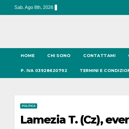
Salta
Sab. Ago 8th, 2026
al
contenuto
HOME
CHI SONO
CONTATTAMI
P. IVA 03928620792
TERMINI E CONDIZIO
POLITICA
Lamezia T. (Cz), eve