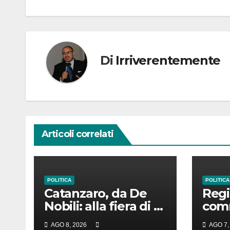
Di
Irriverentemente
Articoli correlati
POLITICA
POLITICA
Catanzaro, da De
Regi
Nobili: alla fiera di S.
com
Lorenzo Sorbetteria
anti
AGO 8, 2026
AGO 7,