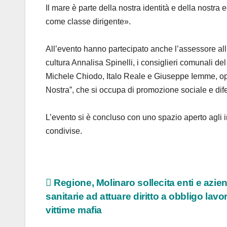
Il mare è parte della nostra identità e della nostr
come classe dirigente».
All’evento hanno partecipato anche l’assessore al
cultura Annalisa Spinelli, i consiglieri comunali d
Michele Chiodo, Italo Reale e Giuseppe Iemme, ope
Nostra”, che si occupa di promozione sociale e difes
L’evento si è concluso con uno spazio aperto agli in
condivise.
Navigazione
Regione, Molinaro sollecita enti e azie
sanitarie ad attuare diritto a obbligo lavo
articoli
vittime mafia