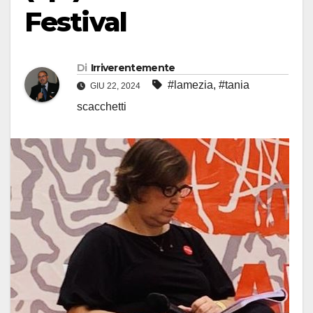
Festival
Di
Irriverentemente
#lamezia
,
#tania
GIU 22, 2024
scacchetti