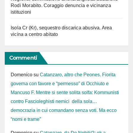
Rodi Morabito. Coraggio denuncia e vicinanza
istituzioni
Isola Cr (Kr), sequestro discarica abusiva. Area
vicina a centro abitato
Commenti
Domenico
su
Catanzaro, altro che Peones. Fiorita
governa con favore e “permesso” di Occhiuto e
Mancuso F. Mentre si sente solita solfa: Kommunisti
contro Fascioleghisti nemici della sola…
democrazia in cui comandano senza voti. Ma ecco
“nomi e trame”
Domenico
su
Catanzaro, da De Nobili/2: ok a