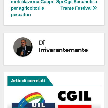
mobilitazione Coapi
Spi Cgil Sacchetti a
articoli
per agricoltori e
Trame Festival
pescatori
Di
Irriverentemente
Articoli correlati