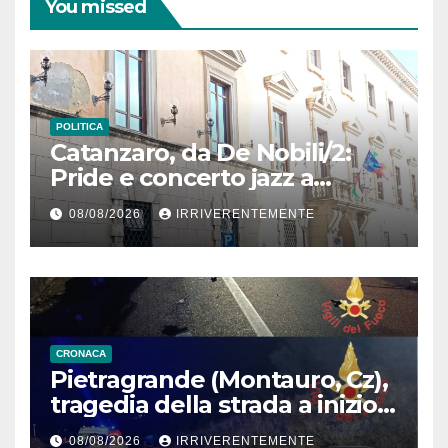
You missed
POLITICA
Catanzaro, da De Nobili/2:
Pride e concerto jazz a
Bellavista: le modifiche a
08/08/2026
IRRIVERENTEMENTE
viabilità e sosta in vigore oggi
CRONACA
Pietragrande (Montauro, Cz),
tragedia della strada a inizio
secondo weekend estivo.
08/08/2026
IRRIVERENTEMENTE