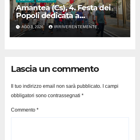
Amantea (Cs), 4. Festa dei
Popoli dedicata a
integrazione e accoglienza
AGO 3, 2026
IRRIVERENTEMENTE
Lascia un commento
Il tuo indirizzo email non sarà pubblicato.
I campi
obbligatori sono contrassegnati
*
Commento
*