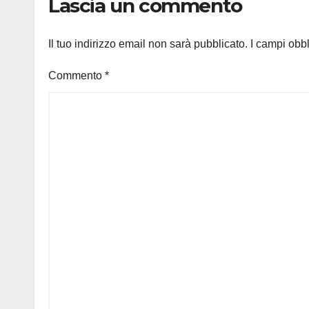
Lascia un commento
abbinabili al
cioccolato
Il tuo indirizzo email non sarà pubblicato.
I campi obb
Commento
*