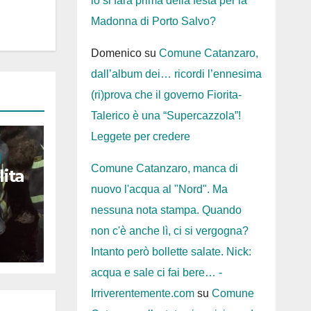
lo si farà prima della festa per la
Madonna di Porto Salvo?
Domenico
su
Comune Catanzaro,
dall’album dei… ricordi l’ennesima
(ri)prova che il governo Fiorita-
Talerico è una “Supercazzola”!
Leggete per credere
Comune Catanzaro, manca di
lita
nuovo l'acqua al "Nord". Ma
ade:
nessuna nota stampa. Quando
non c'è anche lì, ci si vergogna?
tta
Intanto però bollette salate. Nick:
acqua e sale ci fai bere… -
Irriverentemente.com
su
Comune
ta in