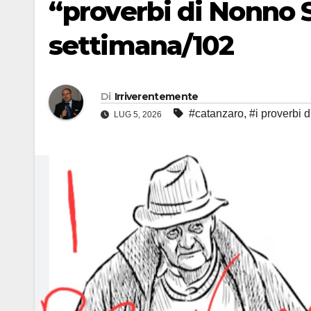
“proverbi di Nonno S
settimana/102
Di
Irriverentemente
#catanzaro
,
#i proverbi 
LUG 5, 2026