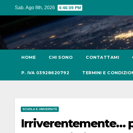
Salta
Sab. Ago 8th, 2026
4:46:10 PM
al
contenuto
HOME
CHI SONO
CONTATTAMI
P. IVA 03928620792
TERMINI E CONDIZIO
SCUOLA E UNIVERSITÀ
Irriverentemente… pr