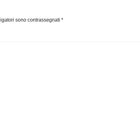
24 ore dopo
dramma Cutro (K
ligatori sono contrassegnati
*