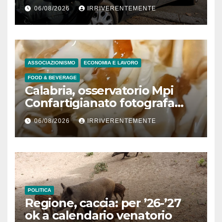
padre morto a Tenerife (Spa)
06/08/2026
IRRIVERENTEMENTE
dopo 7 anni decesso
lucrando 245mila €, casa
popolare e sussidi per
“poveri” e 9 inviti a dedurre a
persone fisiche e giuridiche
ASSOCIAZIONISMO
ECONOMIA E LAVORO
per presunto danno erariale
FOOD & BEVERAGE
600mila €
Calabria, osservatorio Mpi
Confartigianato fotografa
comparto radicato: 241
06/08/2026
IRRIVERENTEMENTE
laboratori gelateria attivi, 173
artigiani
POLITICA
Regione, caccia: per ’26-’27
ok a calendario venatorio