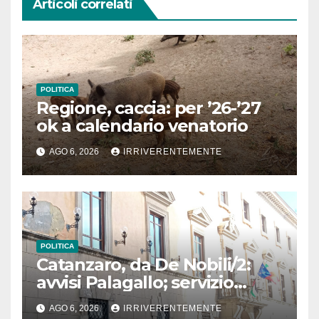
Articoli correlati
POLITICA
Regione, caccia: per ’26-’27
ok a calendario venatorio
AGO 6, 2026
IRRIVERENTEMENTE
POLITICA
Catanzaro, da De Nobili/2:
avvisi Palagallo; servizio
mensa e scuolabus (link) e
AGO 6, 2026
IRRIVERENTEMENTE
chiusura scesa Cavour