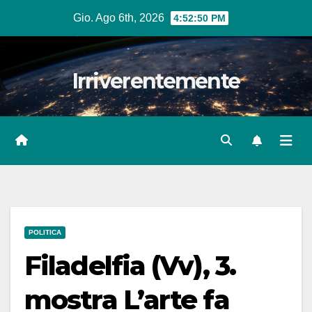
Salta
Gio. Ago 6th, 2026
4:52:52 PM
al
contenuto
Irriverentemente
POLITICA
Filadelfia (Vv), 3.
mostra L’arte fa