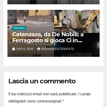
POLITICA
Catanzaro, da De Nobili: a
Ferragosto si gioca Ci in
“cantiere” Ceravolo. Se pari
AGO 6, 2026
IRRIVERENTEMENTE
sforzi per cose serie, città
come Zurigo. Ma contesto
locale ha “capo tonante” e
fido esecutore che fa solo
finta… voce grossa su
Lascia un commento
stampa. Nulla di nuovo in
“capoluogo” sempre più
inginocchiato!
Il tuo indirizzo email non sarà pubblicato.
I campi
obbligatori sono contrassegnati
*