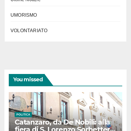
UMORISMO
VOLONTARIATO
You missed
POLITICA
Catanzaro, da De Nobili: alla
fiera di S. Lorenzo Sorbetteria