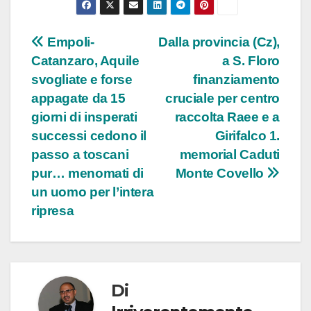
Navigazione
Empoli-
Dalla provincia (Cz),
Catanzaro, Aquile
a S. Floro
articoli
svogliate e forse
finanziamento
appagate da 15
cruciale per centro
giorni di insperati
raccolta Raee e a
successi cedono il
Girifalco 1.
passo a toscani
memorial Caduti
pur… menomati di
Monte Covello
un uomo per l’intera
ripresa
Di