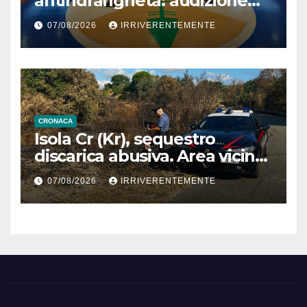
antindrangheta: audizione
Rodi Morabito. Coraggio
07/08/2026
IRRIVERENTEMENTE
denuncia e vicinanza
istituzioni
CRONACA
Isola Cr (Kr), sequestro
discarica abusiva. Area vicina
a centro abitato
07/08/2026
IRRIVERENTEMENTE