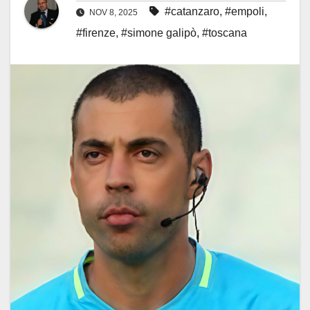
#catanzaro
,
#empoli
,
NOV 8, 2025
#firenze
,
#simone galipò
,
#toscana