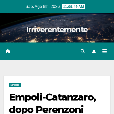
Salta
Sab. Ago 8th, 2026
11:09:50 AM
al
contenuto
Irriverentemente
SPORT
Empoli-Catanzaro,
dopo Perenzoni