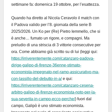
settimane fa: domenica 19 ottobre, per l’esattezza.
Quando ha diretto al Nicola Ceravolo il match con
il Padova valido per l’8. giornata della serie B
2025/2026. Un Ko per (Re) Pietro Iemmello, che si
è anche… fumato un rigore, e compagni. Ma
preludio di una striscia di 3 vittorie consecutive per
ora. Come abbiamo già scritto su di lui (leggi qui:
https://irriverentemente.com/catanzaro-padova-
dirige-galipo-di-firenze-36enne-stimato-
economista-impegnato-nel-ramo-assicurativo-ma-
con-lassillo-del-debutto-in-a/
e qui:
https://irriverentemente.com/catanzaro-cesena-
arbitro-galipo-di-firenze-economista-noto-per-la-
sua-severita-in-campo-ecco-perche/
) fuori dal
campo, Galipò è uno stimato economista.