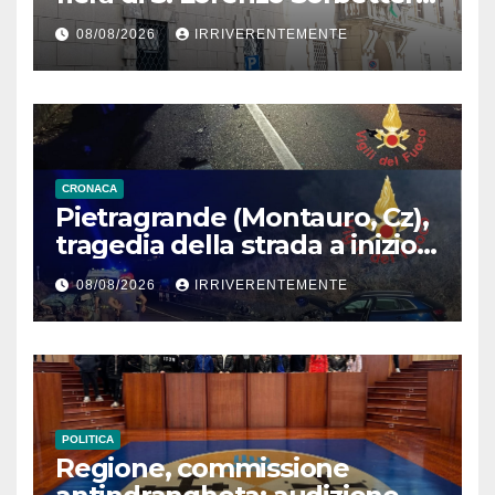
Calabria Straordinaria e il
08/08/2026
IRRIVERENTEMENTE
cabaret di Procopio
CRONACA
Pietragrande (Montauro, Cz),
tragedia della strada a inizio
secondo weekend estivo.
08/08/2026
IRRIVERENTEMENTE
Morte sulla Ss106
POLITICA
Regione, commissione