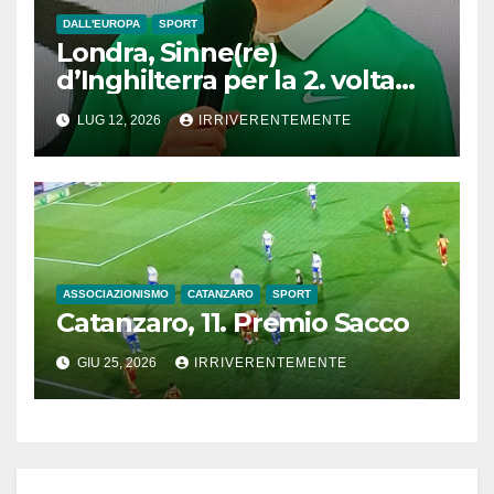
stagione in attesa Ceravolo.
“Regalo senza precedenti”
DALL'EUROPA
SPORT
Londra, Sinne(re)
d’Inghilterra per la 2. volta
consecutiva. E l’erba del…
LUG 12, 2026
IRRIVERENTEMENTE
Centrale di tennis più famoso
del mondo è ormai il
“giardino di casa” del
fuoriclasse italiano
ASSOCIAZIONISMO
CATANZARO
SPORT
Catanzaro, 11. Premio Sacco
GIU 25, 2026
IRRIVERENTEMENTE