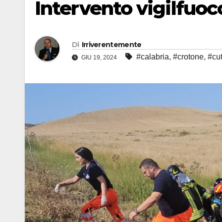
Intervento vigilfuoc
Di
Irriverentemente
#calabria
,
#crotone
,
#cu
GIU 19, 2024