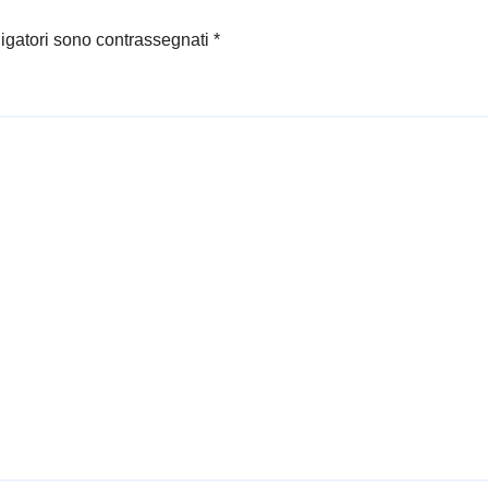
zare intrecci tra
vita e
ligatori sono contrassegnati
*
spettabile…
a gente