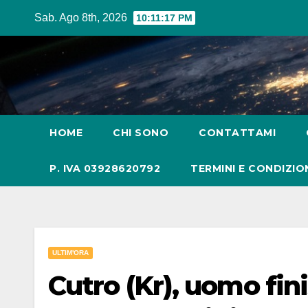
Salta
Sab. Ago 8th, 2026
10:11:19 PM
al
contenuto
HOME
CHI SONO
CONTATTAMI
P. IVA 03928620792
TERMINI E CONDIZIO
ULTIM'ORA
Cutro (Kr), uomo fin