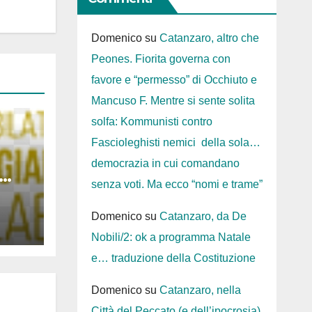
Domenico
su
Catanzaro, altro che
Peones. Fiorita governa con
favore e “permesso” di Occhiuto e
Mancuso F. Mentre si sente solita
solfa: Kommunisti contro
Fascioleghisti nemici della sola…
democrazia in cui comandano
senza voti. Ma ecco “nomi e trame”
nus
Domenico
su
Catanzaro, da De
Nobili/2: ok a programma Natale
e… traduzione della Costituzione
Domenico
su
Catanzaro, nella
Città del Peccato (e dell’ipocrosia)