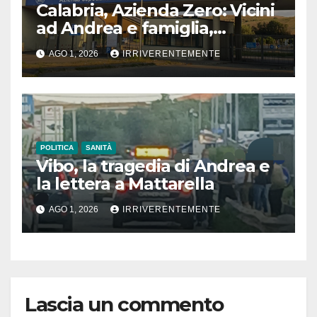
Calabria, Azienda Zero: Vicini
ad Andrea e famiglia,
ambulanza sul posto 24
AGO 1, 2026
IRRIVERENTEMENTE
minuti dopo chiamata
POLITICA
SANITÀ
Vibo, la tragedia di Andrea e
la lettera a Mattarella
AGO 1, 2026
IRRIVERENTEMENTE
Lascia un commento