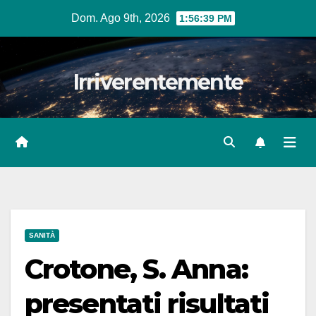
Salta
Dom. Ago 9th, 2026
1:56:40 PM
al
contenuto
Irriverentemente
SANITÀ
Crotone, S. Anna:
presentati risultati