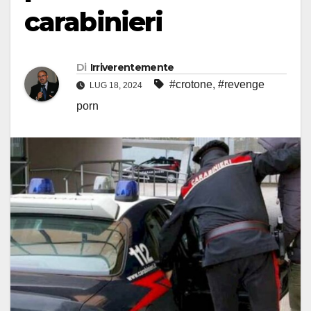
carabinieri
Di
Irriverentemente
#crotone
,
#revenge
LUG 18, 2024
porn