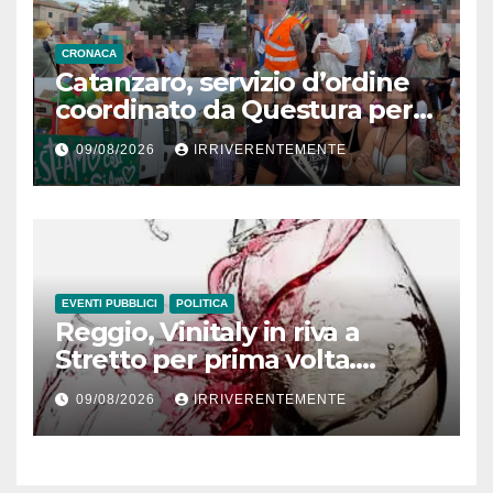
CRONACA
Catanzaro, servizio d’ordine
coordinato da Questura per
Pride
09/08/2026
IRRIVERENTEMENTE
EVENTI PUBBLICI
POLITICA
Reggio, Vinitaly in riva a
Stretto per prima volta.
Occhiuto: Sibari ha
09/08/2026
IRRIVERENTEMENTE
funzionato, ma qui di più