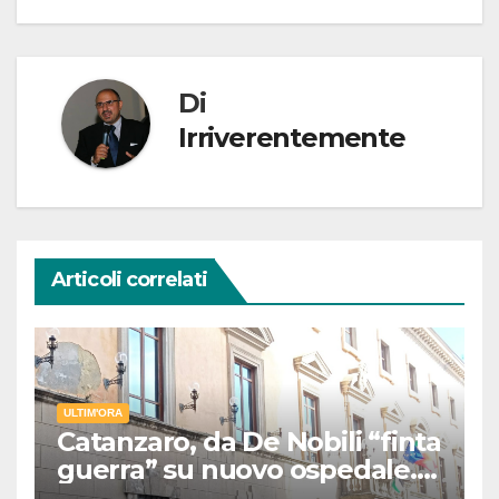
Di
Irriverentemente
Articoli correlati
ULTIM'ORA
Catanzaro, da De Nobili “finta
guerra” su nuovo ospedale.
Stesso copione… dimissioni.