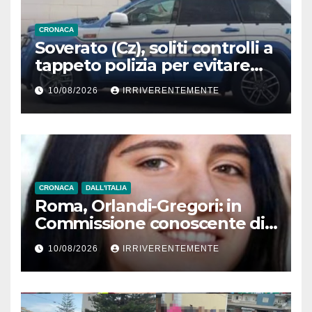
CRONACA
Soverato (Cz), soliti controlli a
tappeto polizia per evitare
tragedie su strade tra ritiri
10/08/2026
IRRIVERENTEMENTE
patenti e sequestri mezzi
CRONACA
DALL'ITALIA
Roma, Orlandi-Gregori: in
Commissione conoscente di
Mirella su mistero numero
10/08/2026
IRRIVERENTEMENTE
telefonico. Spunta un…
Alessandro