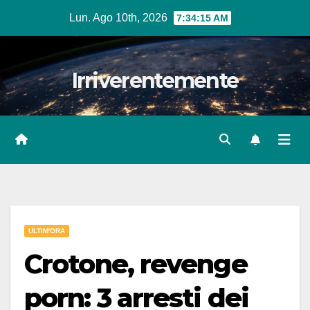
Salta
Lun. Ago 10th, 2026
7:34:17 AM
al
contenuto
Irriverentemente
ULTIM'ORA
Crotone, revenge
porn: 3 arresti dei