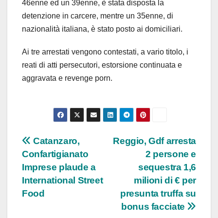
46enne ed un 39enne, è stata disposta la
detenzione in carcere, mentre un 35enne, di
nazionalità italiana, è stato posto ai domiciliari.
Ai tre arrestati vengono contestati, a vario titolo, i
reati di atti persecutori, estorsione continuata e
aggravata e revenge porn.
Navigazione
Catanzaro,
Reggio, Gdf arresta
Confartigianato
2 persone e
articoli
Imprese plaude a
sequestra 1,6
International Street
milioni di € per
Food
presunta truffa su
bonus facciate