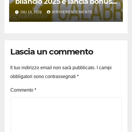
bilancio 2025 e lancia bonus
estate ’26
GIU 18, 2026
IRRIVERENTEMENTE
Lascia un commento
Il tuo indirizzo email non sarà pubblicato.
I campi
obbligatori sono contrassegnati
*
Commento
*