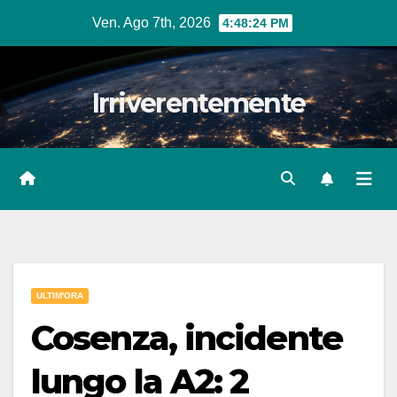
Salta
Ven. Ago 7th, 2026
4:48:26 PM
al
contenuto
Irriverentemente
ULTIM'ORA
Cosenza, incidente
lungo la A2: 2