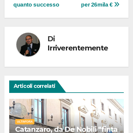
quanto successo
per 26mila €
Di
Irriverentemente
Articoli correlati
ULTIM'ORA
Catanzaro, da De Nobili “finta