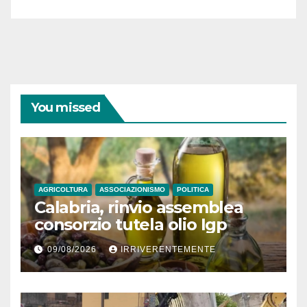
You missed
AGRICOLTURA
ASSOCIAZIONISMO
POLITICA
Calabria, rinvio assemblea
consorzio tutela olio Igp
09/08/2026
IRRIVERENTEMENTE