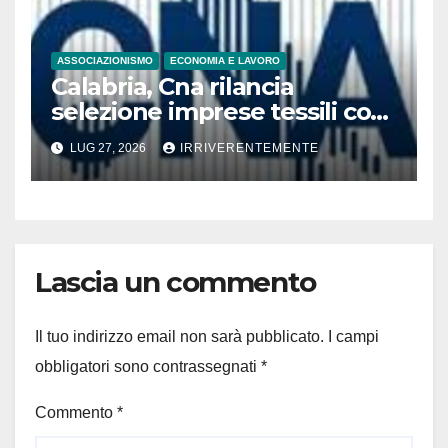
ASSOCIAZIONISMO
ECONOMIA E LAVORO
Calabria, Cna rilancia
selezione imprese tessili con
Heritagetex
LUG 27, 2026
IRRIVERENTEMENTE
Lascia un commento
Il tuo indirizzo email non sarà pubblicato.
I campi
obbligatori sono contrassegnati
*
Commento
*