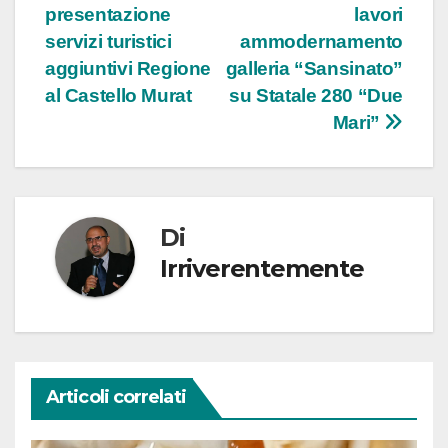
presentazione
lavori
articoli
servizi turistici
ammodernamento
aggiuntivi Regione
galleria “Sansinato”
al Castello Murat
su Statale 280 “Due
Mari”
Di
Irriverentemente
Articoli correlati