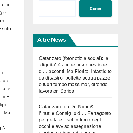
ati in
Cerca
(per
per
e solo
n
Altre News
Catanzaro (fotonotizia social): la
“dignita” è anche una questione
di… accenti. Ma Fiorita, infastidito
un
da disastro “bollette acqua pazze
atore
e fuori tempo massimo”, difende
 alle
lavoratori Sorical
 in Fi
tipo
Catanzaro, da De Nobili/2:
o. Mai
l’inutile Consiglio di… Ferragosto
per gettare il solito fumo negli
occhi e avviso assegnazione
 è.
stagionale impianti sportivi