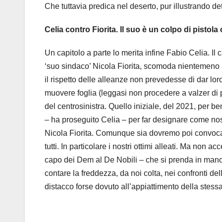
Che tuttavia predica nel deserto, pur illustrando d
Celia contro Fiorita. Il suo è un colpo di pistola
Un capitolo a parte lo merita infine Fabio Celia. I
‘suo sindaco’ Nicola Fiorita, scomoda nientemeno 
il rispetto delle alleanze non prevedesse di dar lo
muovere foglia (leggasi non procedere a valzer di po
del centrosinistra. Quello iniziale, del 2021, per be
– ha proseguito Celia – per far designare come nostr
Nicola Fiorita. Comunque sia dovremo poi convocare
tutti. In particolare i nostri ottimi alleati. Ma non
capo dei Dem al De Nobili – che si prenda in mano la 
contare la freddezza, da noi colta, nei confronti d
distacco forse dovuto all’appiattimento della stessa