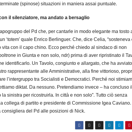
eterminate (spinose) situazioni in maniera assai puntuale.
 con il silenziatore, ma andato a bersaglio
l capogruppo del Pd che, per cantarle in modo elegante ma tosto 
un ‘totem’ quale Enrico Berlinguer. Che, dice Celia, “sostenev
ro vita con il capo chino. Ecco perché chiedo al sindaco di non
ltrone in Giunta e non solo, ndr) prima di aver ripristinato il Ta
ne identificarlo. Un Tavolo, congiunto e allargato, che ha avviato 
o rappresentante alle Amministrative, alla fine vittorioso, propr
 l’intergruppo tra Socialisti e Democratici. Perché noi stimia
 accettiamo diktat. Da nessuno. Pretendiamo invece – ha concluso i
sinistra per ricostruirla. In città e non solo”. Tutto ciò senza
ella collega di partito e presidente di Commissione Igea Caviano
 consigliera del Pd alle posizioni di Nick.