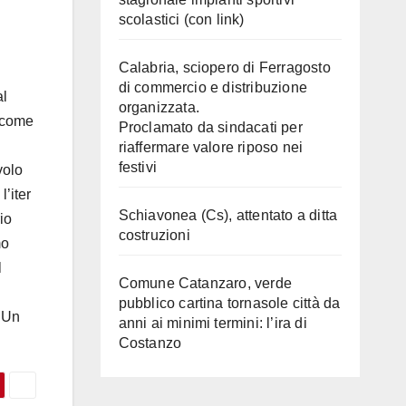
scolastici (con link)
Calabria, sciopero di Ferragosto
di commercio e distribuzione
al
organizzata.
a come
Proclamato da sindacati per
riaffermare valore riposo nei
festivi
volo
l’iter
Schiavonea (Cs), attentato a ditta
io
costruzioni
mo
l
Comune Catanzaro, verde
pubblico cartina tornasole città da
. Un
anni ai minimi termini: l’ira di
Costanzo