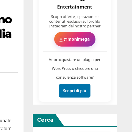
Entertainment
ono
Scopri offerte, ispirazione e
contenuti esclusivi sul profilo
Instagram del nostro partner
lia
@monimega_
Vuoi acquistare un plugin per
WordPress o chiedere una
consulenza software?
Scopri di più
Cerca
munale
atori’