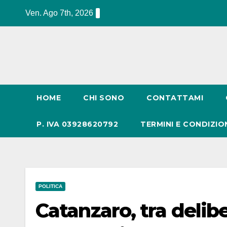
Salta
Ven. Ago 7th, 2026
al
contenuto
HOME
CHI SONO
CONTATTAMI
P. IVA 03928620792
TERMINI E CONDIZIO
POLITICA
Catanzaro, tra delibe