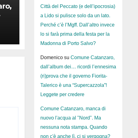
ro,
Città del Peccato (e dell’ipocrosia)
a Lido si pulisce solo da un lato.
e
Perché c’è l’Mgff. Dall’altro invece
lo si farà prima della festa per la
ira
Madonna di Porto Salvo?
Domenico
su
Comune Catanzaro,
dall’album dei… ricordi l’ennesima
(ri)prova che il governo Fiorita-
Talerico è una “Supercazzola”!
Leggete per credere
Comune Catanzaro, manca di
nuovo l'acqua al "Nord". Ma
nessuna nota stampa. Quando
non c'è anche lì, ci si vergogna?