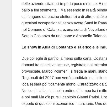
delle aziende citate, ci importa poco o niente. E 
ballo a fini strumentali. Ma essendo in realtà blind
cui fungono da bacino elettorale) o di altre entitàł
questioni occupazionali senza avere Santi in Parad
nel Comune di Catanzaro, una sorta di Neverland o 
Sergio Costanzo da una parte e Antonello Talerico 
Lo show in Aula di Costanzo e Talerico e le indu
Due colleghi di partito, almeno sulla carta, Costan
domani fra rispettive accuse, registrate dai microfon
provinciale, Marco Polimeni, si frega le mani, stan
Regionali del 2027 non verrà candidato nel listino 
locale) sarà politicamente morto. Ostracizzato da tut
Noi con l’Italia, l’ultimo in ordine di tempo tra i mi
e poi mai! Ma c’è pure il capitolo Gianni Parisi. 
esperto di questioni economico-finanziarie. Uno de