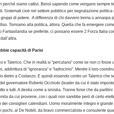
non perché siamo cattivi. Bensì sapendo come vengano sempre tir
ati. Sistemati cioè nel settore pubblico per segnalazione politica 
 e gruppi di potere. A differenza di chi davvero trema o annaspa 
iso. Torniamo alla politica, allora. Quella che fa emergere com
Fantasilandia se preferite, ci possano essere 2 Forza Italia co
dall’altra.
bbie capacità di Parisi
zo e Talerico. Che in realtà si “perculano” come se non ci fosse 
i, addirittura di “ignoranza” e “ladrocinio”. Mentre il loro coordin
do dietro a Costanzo. E quindi essendo contro un Talerico che se
del governatore Roberto Occhiuto (leader da cui è stato imposto
to e tutti. A destra come a sinistra. Tranne forse che da partitini 
llemila da cui proviene, con i quali non sarebbe però di certo elett
Uno dei consiglieri calendiani. Uomo moralmente integro e grande
i pochi, al De Nobili, da bravo commercialista e consulente qual