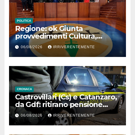
POLITICA
Regione: ok Giunta
provvedimenti Cultura,
Prevenzione, Welfare,
06/08/2026
IRRIVERENTEMENTE
Bilancio Ambiente
CRONACA
Castrovillari (Cs) e Catanzaro,
da Gdf: ritirano pensione
padre morto a Tenerife (Spa)
06/08/2026
IRRIVERENTEMENTE
dopo 7 anni decesso
lucrando 245mila €, casa
popolare e sussidi per