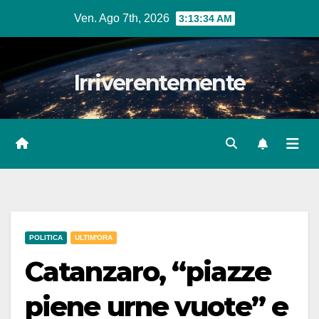
Salta
Ven. Ago 7th, 2026
3:13:35 AM
al
contenuto
Irriverentemente
POLITICA
ULTIM'ORA
Catanzaro, “piazze
piene urne vuote” e