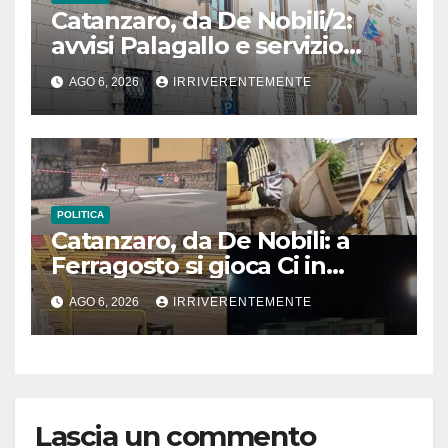
Catanzaro, da De Nobili/2:
avvisi Palagallo e servizio
mensa scolastica (con link)
AGO 6, 2026
IRRIVERENTEMENTE
POLITICA
Catanzaro, da De Nobili: a
Ferragosto si gioca Ci in
“cantiere” Ceravolo. Se pari
AGO 6, 2026
IRRIVERENTEMENTE
sforzi per cose serie, città
come Zurigo. Ma contesto
locale ha “capo tonante” e
fido esecutore che fa solo
finta… voce grossa su
Lascia un commento
stampa. Nulla di nuovo in