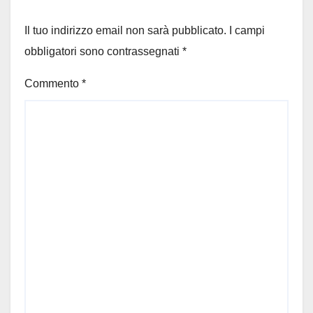
“capoluogo” sempre più
inginocchiato!
Il tuo indirizzo email non sarà pubblicato.
I campi
obbligatori sono contrassegnati
*
Commento
*