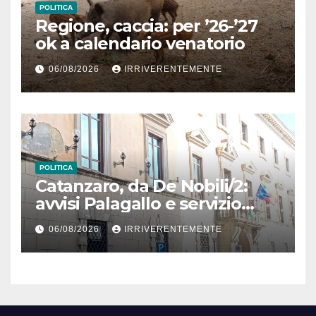
POLITICA
Regione, caccia: per ’26-’27
ok a calendario venatorio
06/08/2026
IRRIVERENTEMENTE
POLITICA
Catanzaro, da De Nobili/2:
avvisi Palagallo e servizio
mensa scolastica (con link)
06/08/2026
IRRIVERENTEMENTE