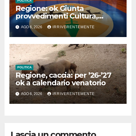
POLITICA
Regione: ok Giunta
provvedimenti Cultura,
Prevenzione, Welfare,
AGO 6, 2026
IRRIVERENTEMENTE
Bilancio Ambiente
POLITICA
Regione, caccia: per ’26-’27
ok a calendario venatorio
AGO 6, 2026
IRRIVERENTEMENTE
Lascia un commento