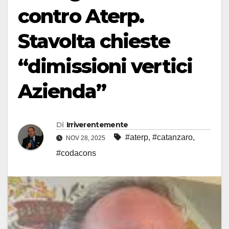
contro Aterp.
Stavolta chieste
“dimissioni vertici
Azienda”
Di
Irriverentemente
#aterp
,
#catanzaro
,
NOV 28, 2025
#codacons