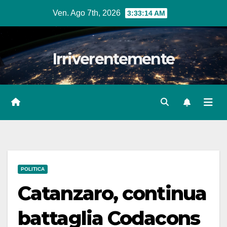
Salta
Ven. Ago 7th, 2026
3:33:16 AM
al
contenuto
Irriverentemente
POLITICA
Catanzaro, continua
battaglia Codacons