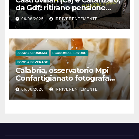
da Gdf: ritirano pensione
padre morto a Tenerife (Spa)
06/08/2026
IRRIVERENTEMENTE
dopo 7 anni decesso
lucrando 245mila €, casa
popolare e sussidi per
“poveri” e 9 inviti a dedurre a
persone fisiche e giuridiche
ASSOCIAZIONISMO
ECONOMIA E LAVORO
per presunto danno erariale
FOOD & BEVERAGE
600mila €
Calabria, osservatorio Mpi
Confartigianato fotografa
comparto radicato: 241
06/08/2026
IRRIVERENTEMENTE
laboratori gelateria attivi, 173
artigiani