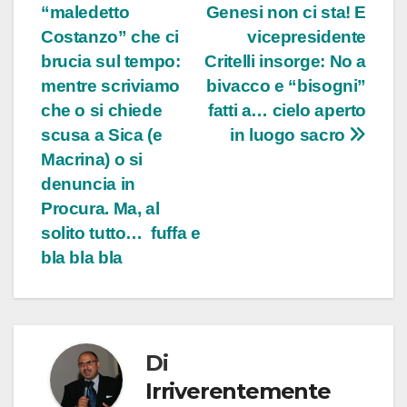
“maledetto
Genesi non ci sta! E
Costanzo” che ci
vicepresidente
brucia sul tempo:
Critelli insorge: No a
mentre scriviamo
bivacco e “bisogni”
che o si chiede
fatti a… cielo aperto
scusa a Sica (e
in luogo sacro
Macrina) o si
denuncia in
Procura. Ma, al
solito tutto… fuffa e
bla bla bla
Di
Irriverentemente