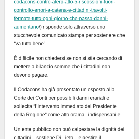
codacons-contro-aterp-atto-5-riscossioni-fuori-
controllo-errori-a-catena-e-cittadini-travolti-
fermate-tutto-ogni-giorno-che-passa-danni-
aumentano
/) risponde solo attraverso uno
stucchevole comunicato stampa per sostenere che
“va tutto bene”.
È difficile non chiedersi se non si stia cercando di
mettere a bilancio somme che i cittadini non
devono pagare.
Il Codacons ha già presentato un esposto alla
Corte dei Conti per possibili danni erariali e
sollecita “l’intervento immediato del Presidente
della Regione” come atto oramai indispensabile.
Un ente pubblico non può calpestare la dignità dei
cittadini – sostiene Di Lieto – e gestire il