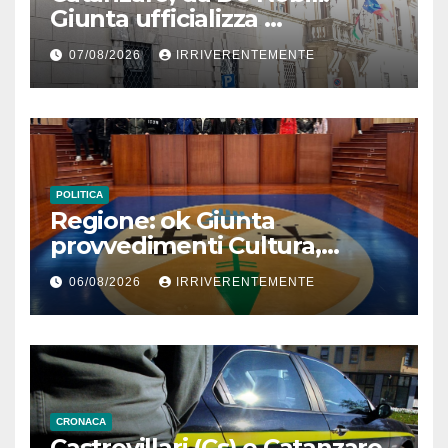
Giunta ufficializza
classificazione nuovi campi S.
07/08/2026
IRRIVERENTEMENTE
Janni, S. Elia e Palaledda e
interruzione conferimento
legno Centro raccolta
POLITICA
Regione: ok Giunta
provvedimenti Cultura,
Prevenzione, Welfare,
06/08/2026
IRRIVERENTEMENTE
Bilancio Ambiente
CRONACA
Castrovillari (Cs) e Catanzaro,