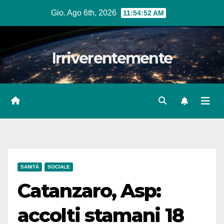
Salta
Gio. Ago 6th, 2026
11:54:54 AM
al
contenuto
Irriverentemente
SANITÀ
SOCIALE
Catanzaro, Asp:
accolti stamani 18