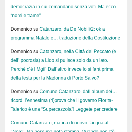
democrazia in cui comandano senza voti. Ma ecco
“nomi e trame”
Domenico
su
Catanzaro, da De Nobili/2: ok a
programma Natale e… traduzione della Costituzione
Domenico
su
Catanzaro, nella Città del Peccato (e
dell’ipocrosia) a Lido si pulisce solo da un lato.
Perché c’è l’Mgff. Dall’altro invece lo si farà prima
della festa per la Madonna di Porto Salvo?
Domenico
su
Comune Catanzaro, dall’album dei…
ricordi l’ennesima (ri)prova che il governo Fiorita-
Talerico è una “Supercazzola”! Leggete per credere
Comune Catanzaro, manca di nuovo l'acqua al
"Nord". Ma nessuna nota stampa. Quando non c'è