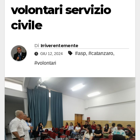
volontari servizio
civile
Di
Irriverentemente
#asp
,
#catanzaro
,
GIU 12, 2024
#volontari