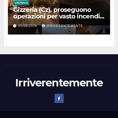
CRONACA
Gizzeria (Cz), proseguono
operazioni per vasto incendio
boschivo in contrada Destro
05/08/2026
IRRIVERENTEMENTE
Irriverentemente