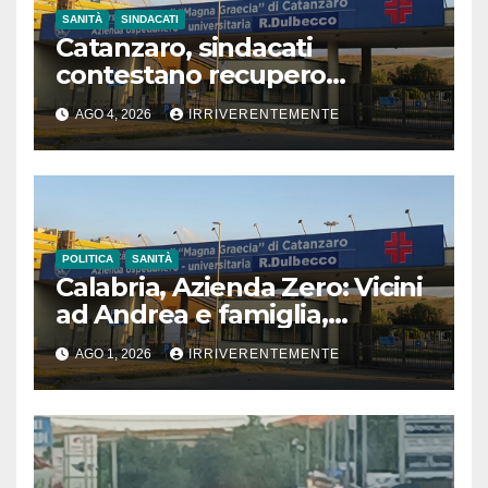
SANITÀ
SINDACATI
Catanzaro, sindacati
contestano recupero
retroattivo somme per
AGO 4, 2026
IRRIVERENTEMENTE
vestizione, blocco contratti e
gestione amministrativa
Dulbecco, con richiesta
dimissioni vertici aziendali
POLITICA
SANITÀ
Calabria, Azienda Zero: Vicini
ad Andrea e famiglia,
ambulanza sul posto 24
AGO 1, 2026
IRRIVERENTEMENTE
minuti dopo chiamata