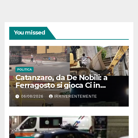
You missed
POLITICA
Catanzaro, da De Nobili: a
Ferragosto si gioca Ci in
“cantiere” Ceravolo. Se pari
06/08/2026
IRRIVERENTEMENTE
sforzi per cose serie, città
come Zurigo. Ma contesto
locale ha “capo tonante” e
fido esecutore che fa solo
finta… voce grossa su