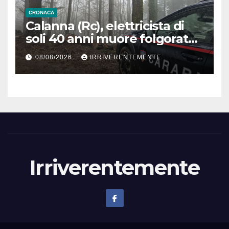
netto… eccessi, che male ha
CRONACA
fatto?
Calanna (Rc), elettricista di
soli 40 anni muore folgorato
mentre monta luminarie. Sul
08/08/2026
IRRIVERENTEMENTE
luogo dell’incidente il 118 e i
carabinieri
Irriverentemente