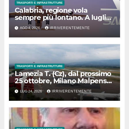
TRASPORTI E INFRASTRUTTURE
Calabria, regione vola
sempre più lontano. A luglio
traffico internazionale cresce
AGO 4, 2026
IRRIVERENTEMENTE
33.8%. Passeggeri esteri a
quota 227mila, oltre 40%
traffico. Lamezia T. (Cz) guida
espansione su mercati
europei
TRASPORTI E INFRASTRUTTURE
Lamezia T. (Cz), dal prossimo
25 ottobre, Milano Malpensa
e Torino saranno collegate
LUG 24, 2026
IRRIVERENTEMENTE
direttamente a Calabria. Si
rafforza interconnessione
Nord-Sud. Biglietti in vendita
da oggi