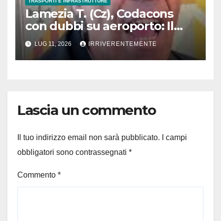
TRASPORTI E INFRASTRUTTURE
Lamezia T. (Cz), Codacons
con dubbi su aeroporto: Il
cartello promette 20 minuti
LUG 11, 2026
IRRIVERENTEMENTE
sosta gratis, ma alla 4.
entrata arriva il… conto.
Regole poco chiare e “multe
a sorpresa”
Lascia un commento
Il tuo indirizzo email non sarà pubblicato.
I campi
obbligatori sono contrassegnati
*
Commento
*