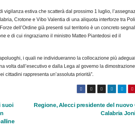
i vigilanza estiva che scatterà dal prossimo 1 luglio, l’assegna
ria, Crotone e Vibo Valentia di una aliquota interforze tra Poli
orze dell’Ordine già presenti sul territorio è un concreto segnal
ne e di cui ringraziamo il ministro Matteo Piantedosi ed il
capoluoghi, i quali ne individueranno la collocazione più adegua
 una volta dall’esecutivo e dalla Lega al governo la dimostrazione
dei cittadini rappresenta un’assoluta priorità”.
 suoi
Regione, Alecci presidente del nuovo
in
Calabria Jon
alline