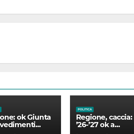
POLITICA
one: ok Giunta
Regione, caccia:
vedimenti
’26-’27 ok a
ura,
calendario