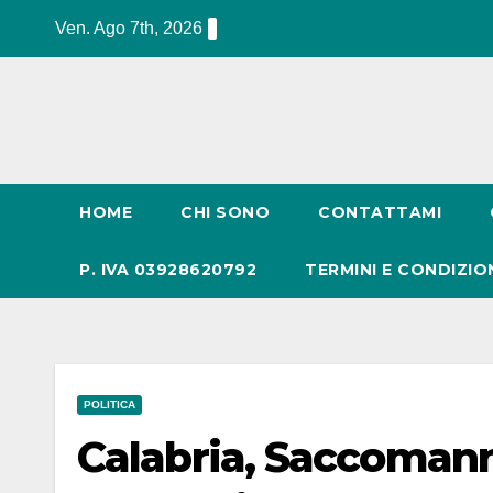
Salta
Ven. Ago 7th, 2026
al
contenuto
HOME
CHI SONO
CONTATTAMI
P. IVA 03928620792
TERMINI E CONDIZIO
POLITICA
Calabria, Saccomann