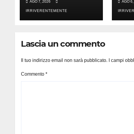
AGO 7, 2026
AGO 6,
classificazione
Prev
nuovi campi S.
IRRIVERENTEMENTE
Welf
IRRIVE
Janni, S. Elia e
Amb
Palaledda e
interruzione
Lascia un commento
conferimento legno
Centro raccolta
Il tuo indirizzo email non sarà pubblicato.
I campi obb
Commento
*