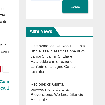
Cerca
zione
zia,
e di
Altre News
ta in
Catanzaro, da De Nobili: Giunta
ufficializza classificazione nuovi
 con i
campi S. Janni, S. Elia e
Palaledda e interruzione
conferimento legno Centro
raccolta
 Galp
Regione: ok Giunta
ica
provvedimenti Cultura,
Prevenzione, Welfare, Bilancio
Ambiente