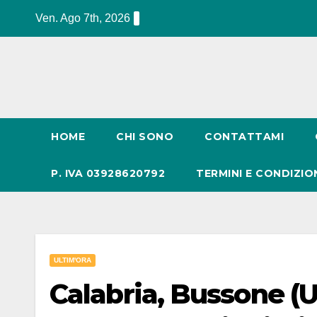
Salta
Ven. Ago 7th, 2026
al
contenuto
HOME
CHI SONO
CONTATTAMI
P. IVA 03928620792
TERMINI E CONDIZIO
ULTIM'ORA
Calabria, Bussone (