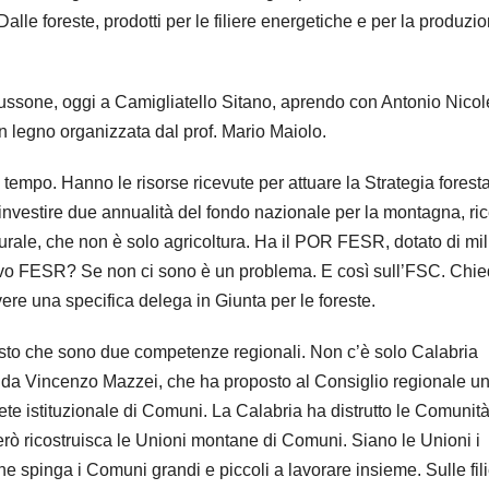
Dalle foreste, prodotti per le filiere energetiche e per la produzio
sone, oggi a Camigliatello Sitano, aprendo con Antonio Nicolet
 legno organizzata dal prof. Mario Maiolo.
empo. Hanno le risorse ricevute per attuare la Strategia foresta
 investire due annualità del fondo nazionale per la montagna, ri
urale, che non è solo agricoltura. Ha il POR FESR, dotato di mil
nuovo FESR? Se non ci sono è un problema. E così sull’FSC. Chi
ere una specifica delega in Giunta per le foreste.
isto che sono due competenze regionali. Non c’è solo Calabria
 da Vincenzo Mazzei, che ha proposto al Consiglio regionale u
ete istituzionale di Comuni. La Calabria ha distrutto le Comunit
rò ricostruisca le Unioni montane di Comuni. Siano le Unioni i
one spinga i Comuni grandi e piccoli a lavorare insieme. Sulle fil