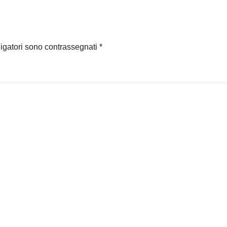
co ce ne fosse
al giorno per
zare intrecci tra
vita e
ligatori sono contrassegnati
*
spettabile…
a gente