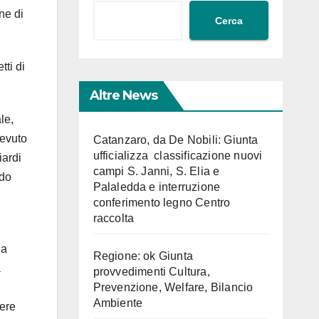
ne di
Cerca
ti di
Altre News
le,
cevuto
Catanzaro, da De Nobili: Giunta
ufficializza classificazione nuovi
iardi
campi S. Janni, S. Elia e
edo
Palaledda e interruzione
conferimento legno Centro
raccolta
na
Regione: ok Giunta
à
provvedimenti Cultura,
Prevenzione, Welfare, Bilancio
Ambiente
iere