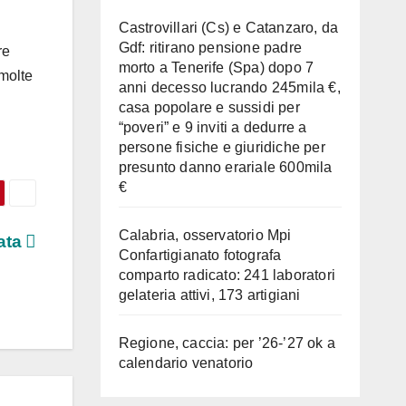
Castrovillari (Cs) e Catanzaro, da
Gdf: ritirano pensione padre
re
morto a Tenerife (Spa) dopo 7
 molte
anni decesso lucrando 245mila €,
casa popolare e sussidi per
“poveri” e 9 inviti a dedurre a
persone fisiche e giuridiche per
presunto danno erariale 600mila
€
Calabria, osservatorio Mpi
iata
Confartigianato fotografa
comparto radicato: 241 laboratori
gelateria attivi, 173 artigiani
Regione, caccia: per ’26-’27 ok a
calendario venatorio