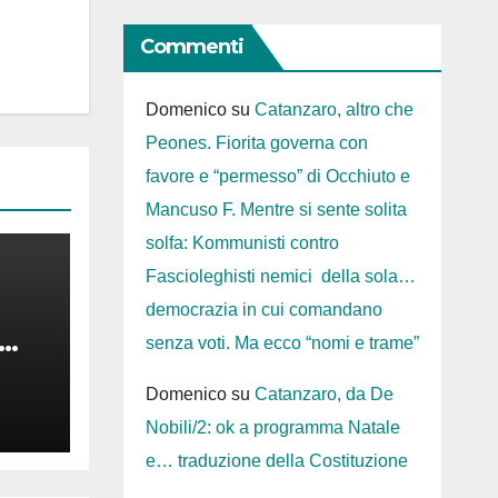
Commenti
Domenico
su
Catanzaro, altro che
Peones. Fiorita governa con
favore e “permesso” di Occhiuto e
Mancuso F. Mentre si sente solita
solfa: Kommunisti contro
Fascioleghisti nemici della sola…
democrazia in cui comandano
senza voti. Ma ecco “nomi e trame”
nus
Domenico
su
Catanzaro, da De
Nobili/2: ok a programma Natale
e… traduzione della Costituzione