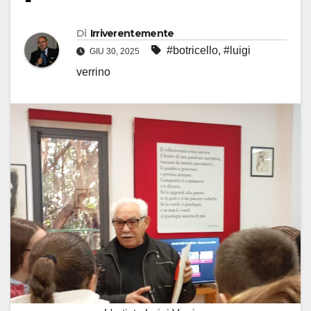
Di
Irriverentemente
#botricello
,
#luigi
GIU 30, 2025
verrino