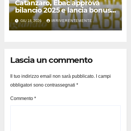
Catanzaro, Ebac approva
bilancio 2025 e lancia bonus
estate ’26
GIU 18, 2026
IRRIVERENTEMENTE
Lascia un commento
Il tuo indirizzo email non sarà pubblicato.
I campi
obbligatori sono contrassegnati
*
Commento
*