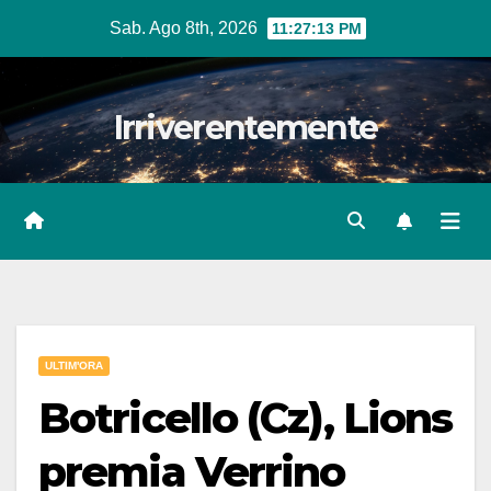
Salta
Sab. Ago 8th, 2026
11:27:14 PM
al
contenuto
Irriverentemente
ULTIM'ORA
Botricello (Cz), Lions
premia Verrino