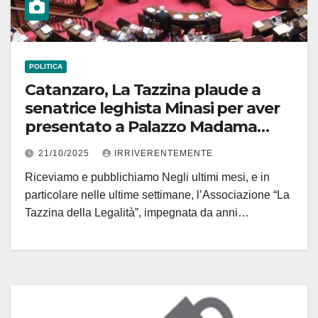
POLITICA
Catanzaro, La Tazzina plaude a
senatrice leghista Minasi per aver
presentato a Palazzo Madama
“sua” interrogazione su quartieri
21/10/2025
IRRIVERENTEMENTE
Sud capoluogo
Riceviamo e pubblichiamo Negli ultimi mesi, e in
particolare nelle ultime settimane, l’Associazione “La
Tazzina della Legalità”, impegnata da anni…