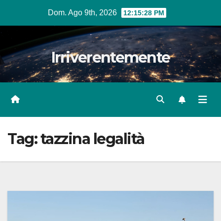
Salta
Dom. Ago 9th, 2026
12:15:31 PM
al
contenuto
Irriverentemente
Tag:
tazzina legalità