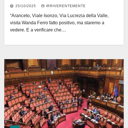
non sia solita inutile passerella!
25/10/2025
IRRIVERENTEMENTE
“Aranceto, Viale Isonzo, Via Lucrezia della Valle,
visita Wanda Ferro fatto positivo, ma staremo a
vedere. E a verificare che…