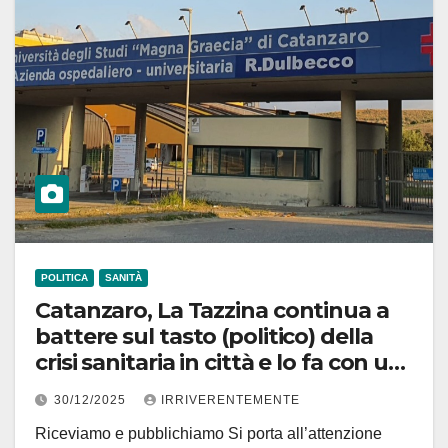
POLITICA
SANITÀ
Catanzaro, La Tazzina continua a
battere sul tasto (politico) della
crisi sanitaria in città e lo fa con un
esempio su uno dei casi ai limiti
30/12/2025
IRRIVERENTEMENTE
dell’incredibile!
Riceviamo e pubblichiamo Si porta all’attenzione