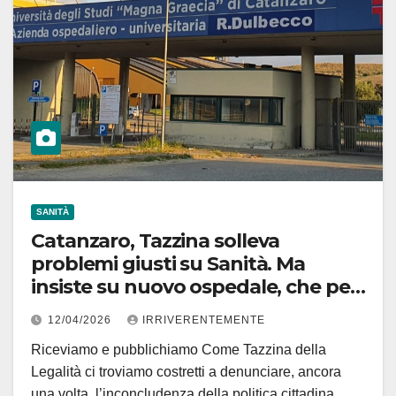
SANITÀ
Catanzaro, Tazzina solleva
problemi giusti su Sanità. Ma
insiste su nuovo ospedale, che per
noi servirebbe non a gente ma
12/04/2026
IRRIVERENTEMENTE
a qualche “assopigliatutto città”.
Riceviamo e pubblichiamo Come Tazzina della
Meglio puntare su esistente,
Legalità ci troviamo costretti a denunciare, ancora
Pugliese-Ciaccio in primis!
una volta, l’inconcludenza della politica cittadina