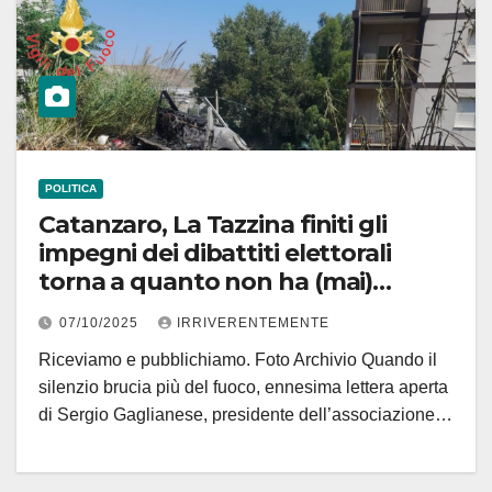
POLITICA
Catanzaro, La Tazzina finiti gli
impegni dei dibattiti elettorali
torna a quanto non ha (mai)
trascurato: l’attenzione ai
07/10/2025
IRRIVERENTEMENTE
fenomeni criminali come gli
Riceviamo e pubblichiamo. Foto Archivio Quando il
incendi nelle discariche abusive di
silenzio brucia più del fuoco, ennesima lettera aperta
via L. Della Valle
di Sergio Gaglianese, presidente dell’associazione…