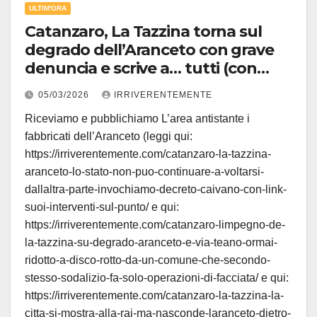
ULTIM'ORA
Catanzaro, La Tazzina torna sul
degrado dell’Aranceto con grave
denuncia e scrive a… tutti (con
link)!
05/03/2026
IRRIVERENTEMENTE
Riceviamo e pubblichiamo L’area antistante i
fabbricati dell’Aranceto (leggi qui:
https://irriverentemente.com/catanzaro-la-tazzina-
aranceto-lo-stato-non-puo-continuare-a-voltarsi-
dallaltra-parte-invochiamo-decreto-caivano-con-link-
suoi-interventi-sul-punto/ e qui:
https://irriverentemente.com/catanzaro-limpegno-de-
la-tazzina-su-degrado-aranceto-e-via-teano-ormai-
ridotto-a-disco-rotto-da-un-comune-che-secondo-
stesso-sodalizio-fa-solo-operazioni-di-facciata/ e qui:
https://irriverentemente.com/catanzaro-la-tazzina-la-
citta-si-mostra-alla-rai-ma-nasconde-laranceto-dietro-