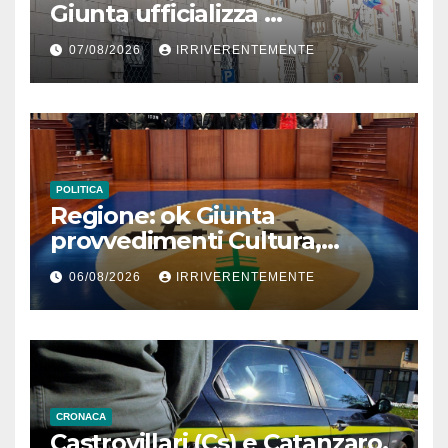
Giunta ufficializza
classificazione nuovi campi S.
07/08/2026
IRRIVERENTEMENTE
Janni, S. Elia e Palaledda e
interruzione conferimento
legno Centro raccolta
POLITICA
Regione: ok Giunta
provvedimenti Cultura,
Prevenzione, Welfare,
06/08/2026
IRRIVERENTEMENTE
Bilancio Ambiente
CRONACA
Castrovillari (Cs) e Catanzaro,