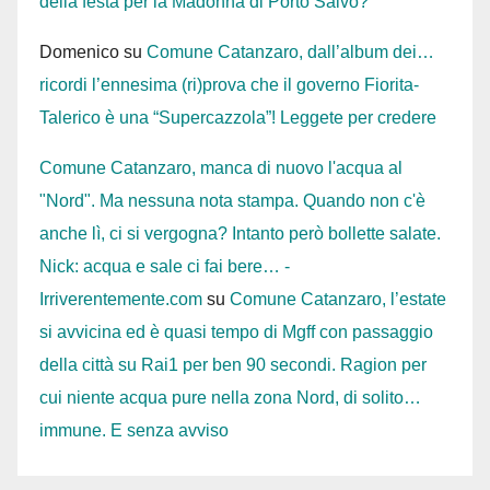
della festa per la Madonna di Porto Salvo?
Domenico
su
Comune Catanzaro, dall’album dei…
ricordi l’ennesima (ri)prova che il governo Fiorita-
Talerico è una “Supercazzola”! Leggete per credere
Comune Catanzaro, manca di nuovo l'acqua al
"Nord". Ma nessuna nota stampa. Quando non c'è
anche lì, ci si vergogna? Intanto però bollette salate.
Nick: acqua e sale ci fai bere… -
Irriverentemente.com
su
Comune Catanzaro, l’estate
si avvicina ed è quasi tempo di Mgff con passaggio
della città su Rai1 per ben 90 secondi. Ragion per
cui niente acqua pure nella zona Nord, di solito…
immune. E senza avviso