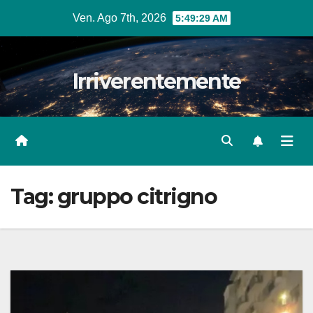
Salta
Ven. Ago 7th, 2026
5:49:30 AM
al
contenuto
Irriverentemente
Tag:
gruppo citrigno