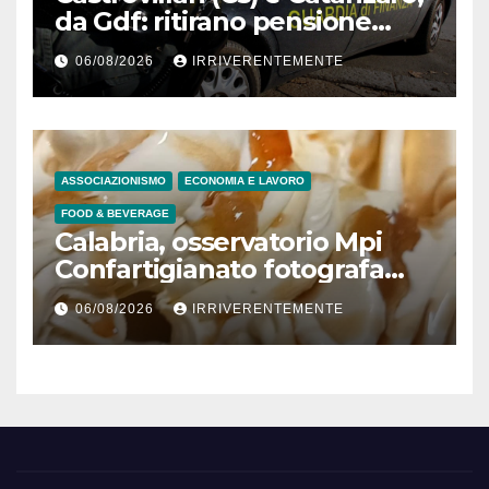
da Gdf: ritirano pensione
padre morto a Tenerife (Spa)
06/08/2026
IRRIVERENTEMENTE
dopo 7 anni decesso
lucrando 245mila €, casa
popolare e sussidi per
“poveri” e 9 inviti a dedurre a
persone fisiche e giuridiche
ASSOCIAZIONISMO
ECONOMIA E LAVORO
per presunto danno erariale
FOOD & BEVERAGE
600mila €
Calabria, osservatorio Mpi
Confartigianato fotografa
comparto radicato: 241
06/08/2026
IRRIVERENTEMENTE
laboratori gelateria attivi, 173
artigiani