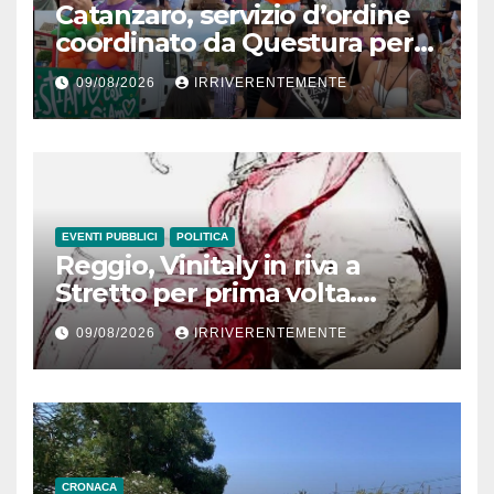
Catanzaro, servizio d’ordine
coordinato da Questura per
Pride
09/08/2026
IRRIVERENTEMENTE
EVENTI PUBBLICI
POLITICA
Reggio, Vinitaly in riva a
Stretto per prima volta.
Occhiuto: Sibari ha
09/08/2026
IRRIVERENTEMENTE
funzionato, ma qui di più
CRONACA