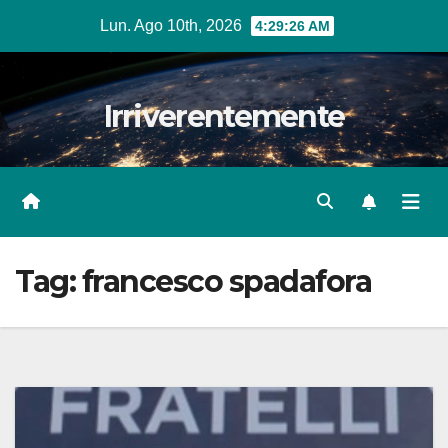
Salta
Lun. Ago 10th, 2026
4:29:27 AM
al
contenuto
Irriverentemente
Tag:
francesco spadafora