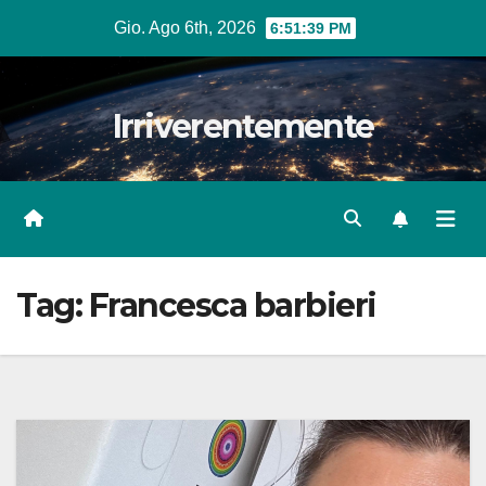
Salta
Gio. Ago 6th, 2026
6:51:40 PM
al
contenuto
Irriverentemente
Tag:
Francesca barbieri