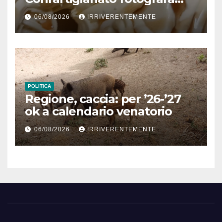
comparto radicato: 241
06/08/2026
IRRIVERENTEMENTE
laboratori gelateria attivi, 173
artigiani
POLITICA
Regione, caccia: per ’26-’27
ok a calendario venatorio
06/08/2026
IRRIVERENTEMENTE