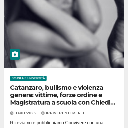
SCUOLA E UNIVERSITÀ
Catanzaro, bullismo e violenza
genere: vittime, forze ordine e
Magistratura a scuola con Chiedimi
se sono felice
14/01/2026
IRRIVERENTEMENTE
Riceviamo e pubblichiamo Convivere con una