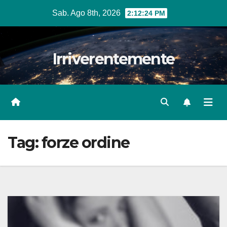
Salta
Sab. Ago 8th, 2026
2:12:25 PM
al
contenuto
Irriverentemente
Tag:
forze ordine