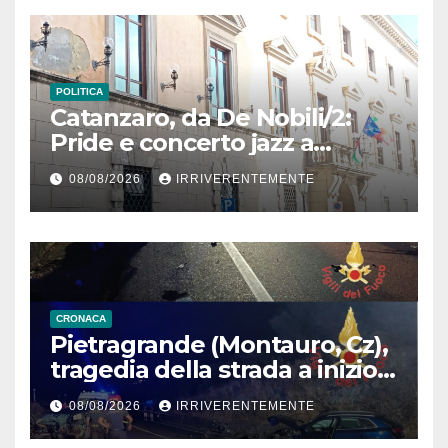
POLITICA
Catanzaro, da De Nobili/2:
Pride e concerto jazz a
Bellavista: le modifiche a
08/08/2026
IRRIVERENTEMENTE
viabilità e sosta in vigore oggi
CRONACA
Pietragrande (Montauro, Cz),
tragedia della strada a inizio
secondo weekend estivo.
08/08/2026
IRRIVERENTEMENTE
Morte sulla Ss106