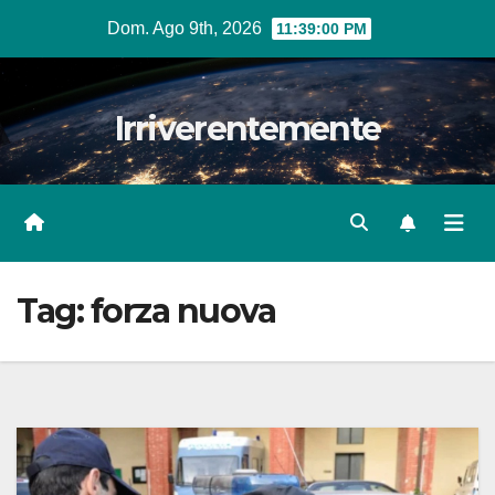
Salta
Dom. Ago 9th, 2026
11:39:01 PM
al
contenuto
Irriverentemente
Tag:
forza nuova