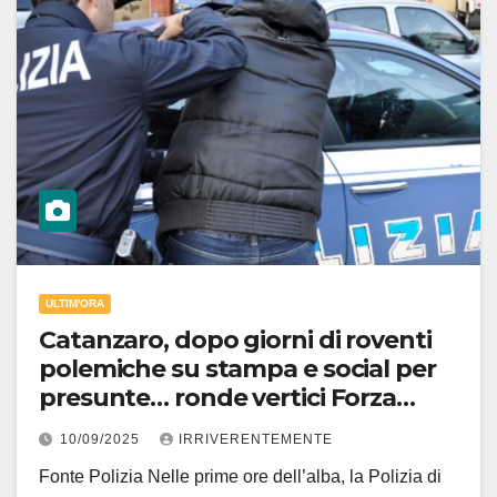
ULTIM'ORA
Catanzaro, dopo giorni di roventi
polemiche su stampa e social per
presunte… ronde vertici Forza
Nuova finiscono in manette per
10/09/2025
IRRIVERENTEMENTE
un’aggressione vera e altri reati
Fonte Polizia Nelle prime ore dell’alba, la Polizia di
legati alla discriminazione