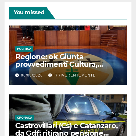
You missed
POLITICA
Regione: ok Giunta
provvedimenti Cultura,
Prevenzione, Welfare,
06/08/2026
IRRIVERENTEMENTE
Bilancio Ambiente
CRONACA
Castrovillari (Cs) e Catanzaro,
da Gdf: ritirano pensione