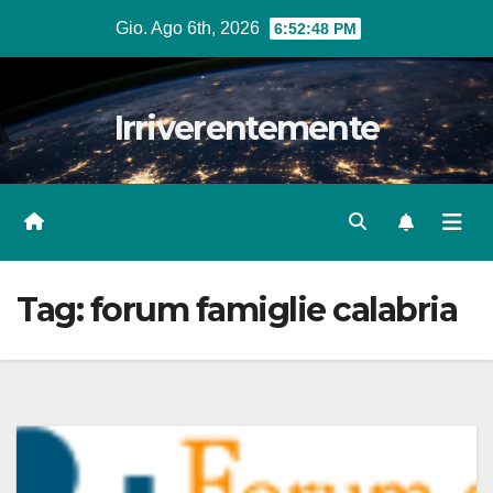
Salta
Gio. Ago 6th, 2026
6:52:49 PM
al
contenuto
Irriverentemente
Tag:
forum famiglie calabria