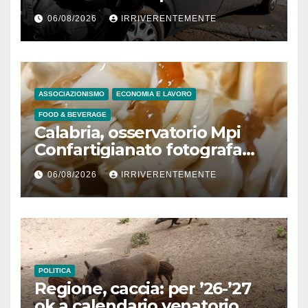
padre morto a Tenerife (Spa)
06/08/2026
IRRIVERENTEMENTE
dopo 7 anni decesso
lucrando 245mila €, casa
popolare e sussidi per
“poveri” e 9 inviti a dedurre a
persone fisiche e giuridiche
ASSOCIAZIONISMO
ECONOMIA E LAVORO
per presunto danno erariale
FOOD & BEVERAGE
600mila €
Calabria, osservatorio Mpi
Confartigianato fotografa
comparto radicato: 241
06/08/2026
IRRIVERENTEMENTE
laboratori gelateria attivi, 173
artigiani
POLITICA
Regione, caccia: per ’26-’27
ok a calendario venatorio