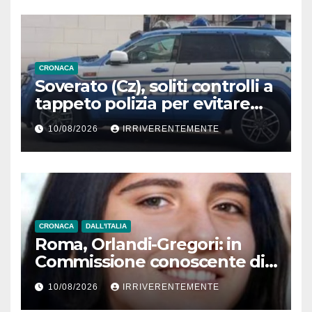
fanno il… loro con sequestri
milioni € e associazione a
delinquere
CRONACA
Soverato (Cz), soliti controlli a
tappeto polizia per evitare
tragedie su strade tra ritiri
10/08/2026
IRRIVERENTEMENTE
patenti e sequestri mezzi
CRONACA
DALL'ITALIA
Roma, Orlandi-Gregori: in
Commissione conoscente di
Mirella su mistero numero
10/08/2026
IRRIVERENTEMENTE
telefonico. Spunta un…