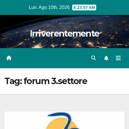
Salta
Lun. Ago 10th, 2026
8:23:08 AM
al
contenuto
Irriverentemente
Tag:
forum 3.settore