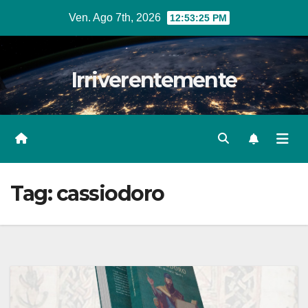
Salta
Ven. Ago 7th, 2026
12:53:26 PM
al
contenuto
Irriverentemente
Tag:
cassiodoro