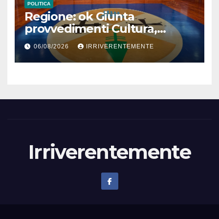
POLITICA
Regione: ok Giunta
provvedimenti Cultura,
Prevenzione, Welfare,
06/08/2026
IRRIVERENTEMENTE
Bilancio Ambiente
Irriverentemente