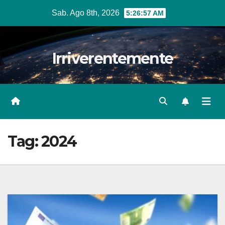
Salta
Sab. Ago 8th, 2026
5:26:58 AM
al
contenuto
Irriverentemente
Tag:
2024