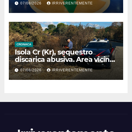
07/08/2026
IRRIVERENTEMENTE
denuncia e vicinanza
istituzioni
CRONACA
Isola Cr (Kr), sequestro
discarica abusiva. Area vicina
a centro abitato
07/08/2026
IRRIVERENTEMENTE