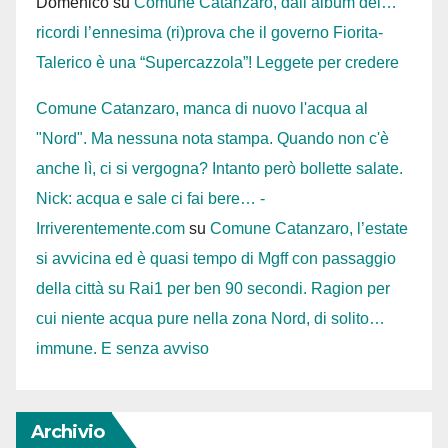
Domenico
su
Comune Catanzaro, dall’album dei…
ricordi l’ennesima (ri)prova che il governo Fiorita-
Talerico è una “Supercazzola”! Leggete per credere
Comune Catanzaro, manca di nuovo l'acqua al
"Nord". Ma nessuna nota stampa. Quando non c'è
anche lì, ci si vergogna? Intanto però bollette salate.
Nick: acqua e sale ci fai bere… -
Irriverentemente.com
su
Comune Catanzaro, l’estate
si avvicina ed è quasi tempo di Mgff con passaggio
della città su Rai1 per ben 90 secondi. Ragion per
cui niente acqua pure nella zona Nord, di solito…
immune. E senza avviso
Archivio