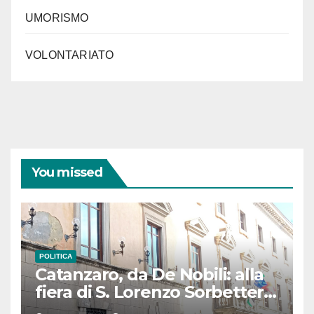
UMORISMO
VOLONTARIATO
You missed
POLITICA
Catanzaro, da De Nobili: alla
fiera di S. Lorenzo Sorbetteria
Calabria Straordinaria e il