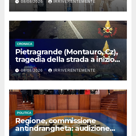
08/08/2026
IRRIVERENTEMENTE
cabaret di Procopio
CRONACA
Pietragrande (Montauro, Cz),
tragedia della strada a inizio
secondo weekend estivo.
08/08/2026
IRRIVERENTEMENTE
Morte sulla Ss106
POLITICA
Regione, commissione
antindrangheta: audizione
Rodi Morabito. Coraggio